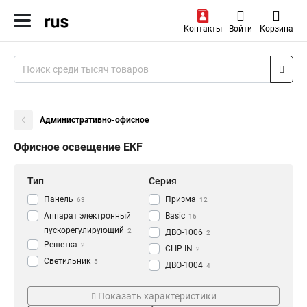
Контакты
Войти
Корзина
Административно-офисное
Офисное освещение EKF
Тип
Серия
Панель
Призма
63
12
Аппарат электронный
Basic
16
пускорегулирующий
2
ДВО-1006
2
Решетка
2
CLIP-IN
2
Светильник
5
ДВО-1004
4
ДВО-1007
Мощность
Степень защиты
4
Показать характеристики
ДВО-1005
4
40Вт
IP40
2
38