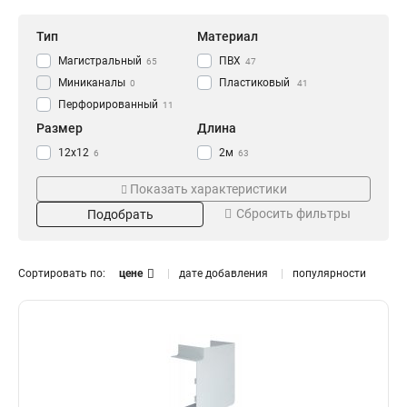
Тип
Материал
Магистральный
ПВХ
65
47
Миниканалы
Пластиковый
0
41
Перфорированный
11
Размер
Длина
12x12
2м
6
63
15х10
6
Показать характеристики
16x16
6
Сбросить фильтры
Подобрать
20х10
6
25х16
6
25x25
Цвет
Исполнение
7
Сортировать по:
цене
дате добавления
популярности
40х16
6
Белый
С крышкой
39
90
40х25
7
Коричневый
12
40x40
6
Венге
14
50x50
0
Серый
11
60х40
8
Самозатухающий
Монтаж
60x60
6
Да
Напольный
12
19