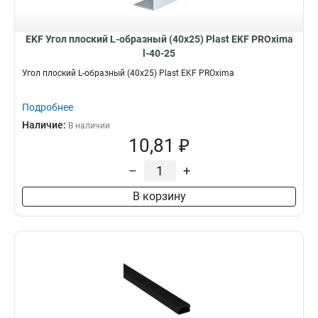
80х40
4
Нет
Потолочный
56
21
80х60
4
Настенный
24
EKF Угол плоский L-образный (40x25) Plast EKF PROxima
80x80
1
l-40-25
100х40
5
Угол плоский L-образный (40x25) Plast EKF PROxima
100х60
4
100x100
0
Подробнее
Наличие:
В наличии
10,81 ₽
–
+
В корзину