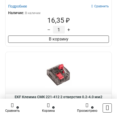
Подробнее
Сравнить
Наличие:
В наличии
16,35 ₽
–
+
В корзину
EKF Клемма СМК 221-412 2 отверстия 0.2-4.0 мм2
PROxima plc-smk-221-412
0
0
0
Клемма СМК 221-412 2 отверстия 0.2-4.0 мм2 (100шт.) EKF
Сравнить
Корзина
Просмотрено
PROxima