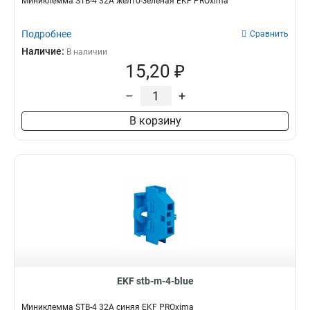
Миниклемма STB-4 32A желто-зеленая EKF PROxima
Подробнее
Сравнить
Наличие:
В наличии
15,20 ₽
–
+
В корзину
EKF stb-m-4-blue
Миниклемма STB-4 32A синяя EKF PROxima