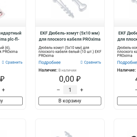
тандартный
EKF Дюбель-хомут (5х10 мм)
EKF Дюбе
ma plc-fl-
для плоского кабеля PROxima
для плос
0-r
plc-cd-5x10w-r
p
й (б),
Дюбель-хомут (5х10 мм) для
Дюбель-хом
ck PROxima
плоского кабеля белый (10 шт.) EKF
плоского к
PROxima
PROxima
Подробнее
Подробне
Сравнить
Сравнить
Наличие:
Наличие:
В наличии
 ₽
0,00 ₽
+
–
+
ну
В корзину