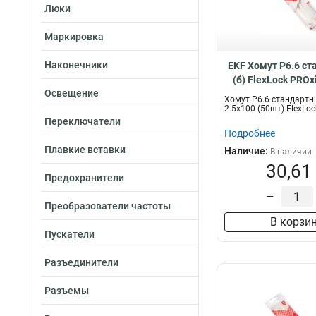
Люки
Маркировка
Наконечники
EKF Хомут P6.6 с
(б) FlexLock PROxi
Освещение
ctsw-2.5x10
Хомут P6.6 стандартны
2.5x100 (50шт) FlexLo
Переключатели
Подробнее
Плавкие вставки
Наличие:
В наличии
30,61
Предохранители
–
Преобразователи частоты
В корзи
Пускатели
Разъединители
Разъемы