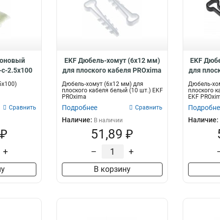
лоновый
EKF Дюбель-хомут (6х12 мм)
EKF Дюбе
c-c-2.5x100
для плоского кабеля PROxima
для плос
plc-cd-6x12w-r
p
5х100)
Дюбель-хомут (6х12 мм) для
Дюбель-хом
плоского кабеля белый (10 шт.) EKF
плоского к
PROxima
EKF PROxi
Подробнее
Подробне
Сравнить
Сравнить
Наличие:
Наличие:
В наличии
 ₽
51,89 ₽
+
–
+
ну
В корзину