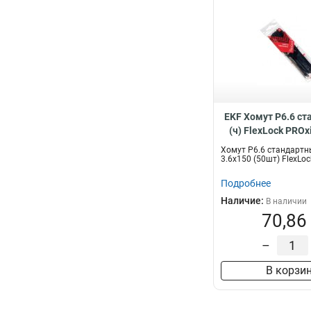
EKF Хомут P6.6 с
(ч) FlexLock PROxi
ctsb-3.6x15
Хомут P6.6 стандартны
3.6x150 (50шт) FlexLo
Подробнее
Наличие:
В наличии
70,86
–
В корзи