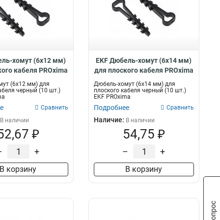
ль-хомут (6х12 мм)
EKF Дюбель-хомут (6х14 мм)
кого кабеля PROxima
для плоского кабеля PROxima
lc-cd-6x12b-r
plc-cd-6x14b-r
ут (6х12 мм) для
Дюбель-хомут (6х14 мм) для
абеля черный (10 шт.)
плоского кабеля черный (10 шт.)
ma
EKF PROxima
е
Подробнее
Сравнить
Сравнить
Наличие:
В наличии
В наличии
52,67 ₽
54,75 ₽
–
+
–
+
В корзину
В корзину