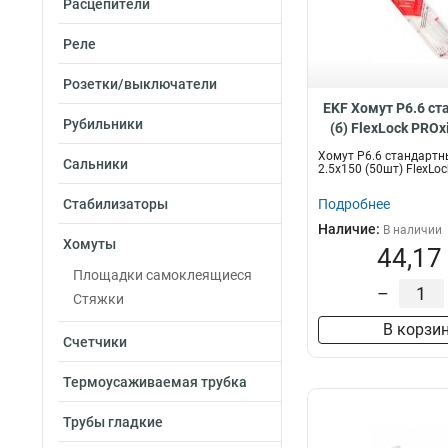
Расцепители
Реле
Розетки/выключатели
EKF Хомут P6.6 с
Рубильники
(б) FlexLock PROxi
ctsw-2.5x15
Хомут P6.6 стандартны
Сальники
2.5x150 (50шт) FlexLo
Стабилизаторы
Подробнее
Наличие:
В наличии
Хомуты
44,17
Площадки самоклеящиеся
–
Стяжки
В корзи
Счетчики
Термоусаживаемая трубка
Трубы гладкие