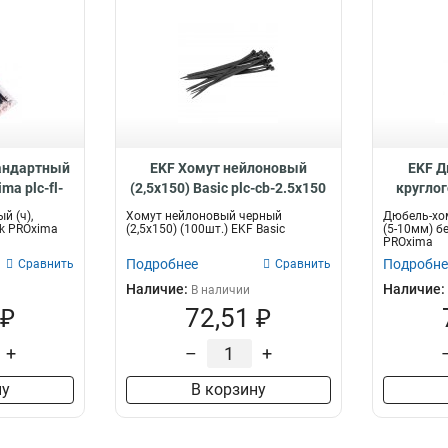
тандартный
EKF Хомут нейлоновый
EKF Д
ma plc-fl-
(2,5х150) Basic plc-cb-2.5x150
круглог
0-r
PROxim
й (ч),
Хомут нейлоновый черный
Дюбель-хом
ck PROxima
(2,5х150) (100шт.) EKF Basic
(5-10мм) б
PROxima
Подробнее
Подробне
Сравнить
Сравнить
Наличие:
Наличие:
В наличии
 ₽
72,51 ₽
+
–
+
ну
В корзину