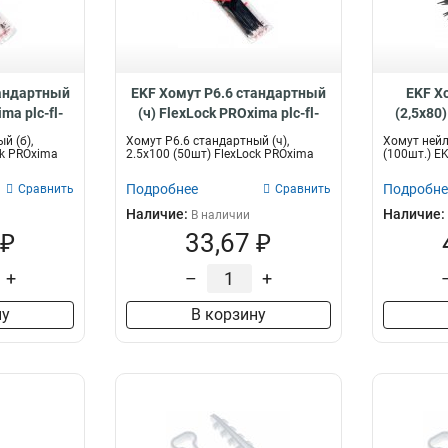
тандартный
EKF Хомут P6.6 стандартный
EKF Х
ma plc-fl-
(ч) FlexLock PROxima plc-fl-
(2,5х80)
0-r
ctsb-2.5x100-r
й (б),
Хомут P6.6 стандартный (ч),
Хомут нейл
ck PROxima
2.5x100 (50шт) FlexLock PROxima
(100шт.) EK
Подробнее
Подробне
Сравнить
Сравнить
Наличие:
Наличие:
В наличии
 ₽
33,67 ₽
+
–
+
ну
В корзину