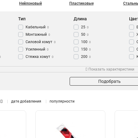
Нейлоновый
Пластиковые
Стальн
Тип
Длина
Цве
Кабельный
25
0
0
Монтажный
50
0
0
Силовой хомут
100
0
0
Усиленный
150
0
0
Стяжка хомут
200
0
0
0
Червячный
250
0
0
Показать характеристики
Трубный
300
0
0
хомут заземления
350
0
0
Подобрать
Дюбель хомут
400
0
0
500
0
600
дате добавления
популярности
0
1000
0