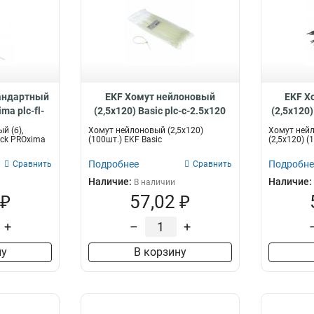
тандартный
EKF Хомут нейлоновый
EKF Х
ma plc-fl-
(2,5х120) Basic plc-c-2.5x120
(2,5х120)
100
й (б),
Хомут нейлоновый (2,5х120)
Хомут ней
ock PROxima
(100шт.) EKF Basic
(2,5х120) (
Подробнее
Подробне
Сравнить
Сравнить
Наличие:
Наличие:
В наличии
 ₽
57,02 ₽
+
–
+
ну
В корзину