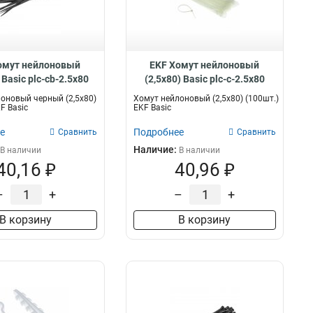
49 мм
0
50 мм
0
60 мм
0
75 мм
0
омут нейлоновый
EKF Хомут нейлоновый
80 мм
0
 Basic plc-cb-2.5x80
(2,5х80) Basic plc-c-2.5x80
101 мм
0
оновый черный (2,5х80)
Хомут нейлоновый (2,5х80) (100шт.)
159 мм
0
F Basic
EKF Basic
210мм
0
е
Подробнее
Сравнить
Сравнить
1 д
0
Наличие:
В наличии
В наличии
1 2 д
0
40,16 ₽
40,96 ₽
1 4 д
0
2 д
0
–
+
–
+
3 д
0
В корзину
В корзину
3 4 д
0
4 д
0
5 д
0
6 д
0
8 д
0