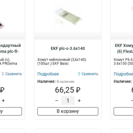
тандартный
EKF Хому
EKF plc-c-3.6x140
ma plc-fl-
(б) Flex
0-r
c
й (ч),
Хомут нейлоновый (3,6х140)
Хомут P6.6
ck PROxima
(100шт.) EKF Basic
3.6x150 (5
Подробнее
Подробне
Сравнить
Сравнить
Наличие:
Наличие:
В наличии
 ₽
66,25 ₽
+
–
+
ну
В корзину