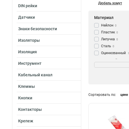
Дюбель хомут
DIN рейки
Датчики
Материал
Нейлон
0
Знаки безопасности
Пластик
0
Липучка
0
Изоляторы
Сталь
0
Изоляция
Оцинкованный
С отверстием
Морозостойкость
0
Инструмент
Да
0
Кабельный канал
Нет
0
Клеммы
Сортировать по:
цене
Кнопки
Контакторы
Крепеж