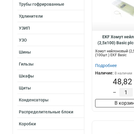
Трубы гофрированные
Удлинители
УЗИП
EKF Хомут ней
УЗО
(2,5х100) Basic pl
Хомут нейлоновый (2,
Шины
(100шт.) EKF Basic
Гильзы
Подробнее
Наличие:
В наличии
Шкафы
48,82
Щиты
–
Конденсаторы
В корзи
Распределительные блоки
Коробки