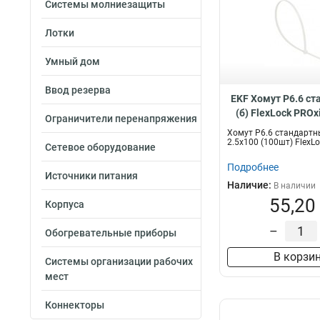
Системы молниезащиты
Лотки
Умный дом
Ввод резерва
EKF Хомут P6.6 с
(б) FlexLock PROxi
Ограничители перенапряжения
ctsw-2.5x
Хомут P6.6 стандартны
2.5x100 (100шт) FlexL
Сетевое оборудование
Подробнее
Источники питания
Наличие:
В наличии
55,20
Корпуса
–
Обогревательные приборы
В корзи
Системы организации рабочих
мест
Коннекторы