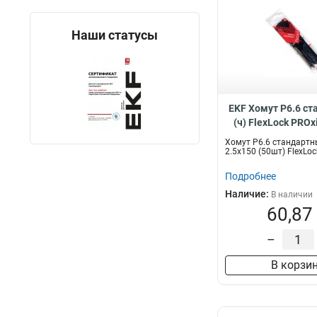
Наши статусы
EKF Хомут P6.6 с
(ч) FlexLock PROxi
ctsb-2.5x15
Хомут P6.6 стандартны
2.5x150 (50шт) FlexLo
Подробнее
Наличие:
В наличии
60,87
–
В корзи