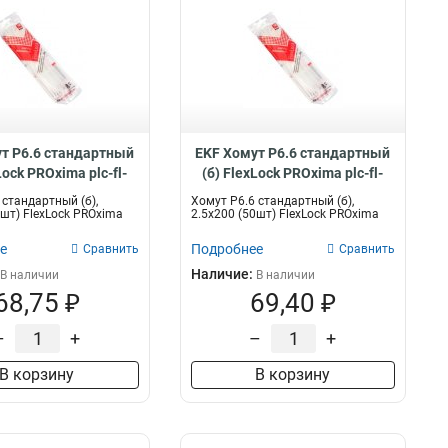
т P6.6 стандартный
EKF Хомут P6.6 стандартный
Lock PROxima plc-fl-
(б) FlexLock PROxima plc-fl-
tsw-3.6x150-r
ctsw-2.5x200-r
 стандартный (б),
Хомут P6.6 стандартный (б),
0шт) FlexLock PROxima
2.5x200 (50шт) FlexLock PROxima
е
Подробнее
Сравнить
Сравнить
Наличие:
В наличии
В наличии
68,75 ₽
69,40 ₽
–
+
–
+
В корзину
В корзину