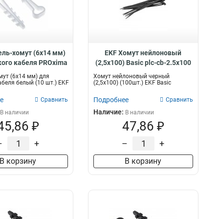
ль-хомут (6х14 мм)
EKF Хомут нейлоновый
кого кабеля PROxima
(2,5х100) Basic plc-cb-2.5x100
lc-cd-6x14w-r
ут (6х14 мм) для
Хомут нейлоновый черный
абеля белый (10 шт.) EKF
(2,5х100) (100шт.) EKF Basic
е
Подробнее
Сравнить
Сравнить
Наличие:
В наличии
В наличии
45,86 ₽
47,86 ₽
–
+
–
+
В корзину
В корзину