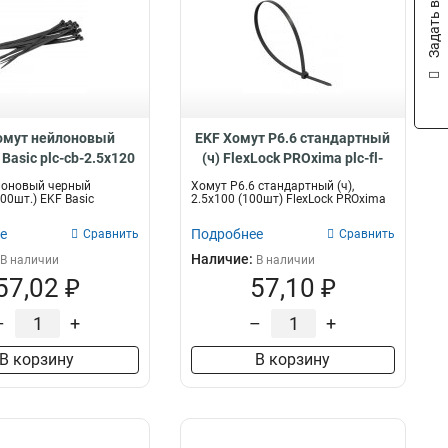
Задать вопрос
омут нейлоновый
EKF Хомут P6.6 стандартный
 Basic plc-cb-2.5x120
(ч) FlexLock PROxima plc-fl-
ctsb-2.5x100
лоновый черный
Хомут P6.6 стандартный (ч),
100шт.) EKF Basic
2.5x100 (100шт) FlexLock PROxima
е
Подробнее
Сравнить
Сравнить
Наличие:
В наличии
В наличии
57,02 ₽
57,10 ₽
–
+
–
+
В корзину
В корзину