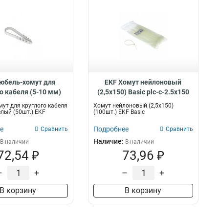
юбель-хомут для
EKF Хомут нейлоновый
о кабеля (5-10 мм)
(2,5х150) Basic plc-c-2.5x150
a plc-ncs50-5x10w
ут для круглого кабеля
Хомут нейлоновый (2,5х150)
елый (50шт.) EKF
(100шт.) EKF Basic
е
Подробнее
Сравнить
Сравнить
Наличие:
В наличии
В наличии
72,54 ₽
73,96 ₽
–
+
–
+
В корзину
В корзину