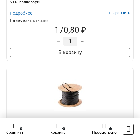
50 м, полиолефин
Подробнее
Сравнить
Наличие:
В наличии
170,80 ₽
–
+
В корзину
EKF SRL16-2CR-200
0
0
0
Сравнить
Корзина
Просмотрено
Саморегулирующийся нагревательный кабель SRL16-2CR (16 Вт/м)