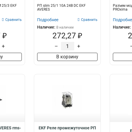
 25/3 EKF
РП slim 25/1 10A 24В DC EKF
Разъем мо
AVERES
PROxima
Подробнее
Подробне
Сравнить
Сравнить
Наличие:
Наличие:
В наличии
 ₽
272,27 ₽
2
+
–
+
ну
В корзину
AVERES rms-
EKF Реле промежуточное РП