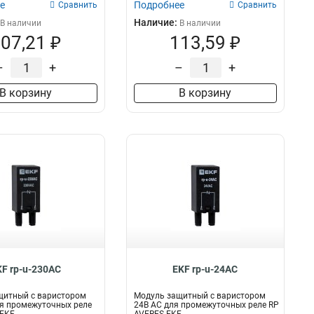
е
Подробнее
Сравнить
Сравнить
Наличие:
В наличии
В наличии
07,21 ₽
113,59 ₽
–
+
–
+
В корзину
В корзину
KF rp-u-230AC
EKF rp-u-24AC
щитный c варистором
Модуль защитный c варистором
я промежуточных реле
24В AC для промежуточных реле RP