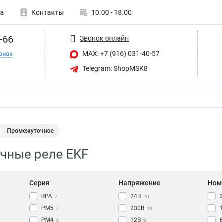
а
Контакты
10.00 - 18.00
-66
Звонок онлайн
MAX: +7 (916) 031-40-57
онок
Telegram: ShopMSK8
Промежуточное
чные реле EKF
Серия
Напряжение
Ном
RPA
24В
7
20
РM5
230В
7
19
РM4
12В
2
8