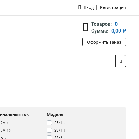
Вход
Регистрация
Товаров:
0
Сумма:
0,00 ₽
Оформить заказ
инальный ток
Модель
32А
25/1
1
7
10А
23/1
15
8
6А
22/2
7
7