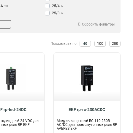
5А
25/4
20
6
25/3
6
22/4
17
Сбросить фильтры
22/3
14
Показывать по:
40
100
200
F rp-led-24DC
EKF rp-rc-230ACDC
етодиодный 24 VDC для
Модуль защитный RC 110-230В
чных реле RP EKF
AC/DC для промежуточных реле RP
AVERES EKF