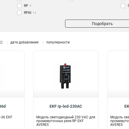
RP
7
RPAt
11
РM
6
Подобрать
Slim
14
РП
28
PROxima
24
дате добавления
популярности
AVERES
50
36d
EKF rp-led-230AC
EK
-36 EKF
Модуль светодиодный 230 VAC для
Модуль св
промежуточных реле RP EKF
промежуто
AVERES
AVERES