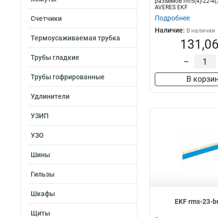
разъемов rm5(4)-22-4(
AVERES EKF
Подробнее
Счетчики
Наличие:
В наличии
Термоусаживаемая трубка
131,06
Трубы гладкие
–
Трубы гофрированные
В корзи
Удлинители
УЗИП
УЗО
Шины
Гильзы
Шкафы
EKF rms-23-b
Щиты