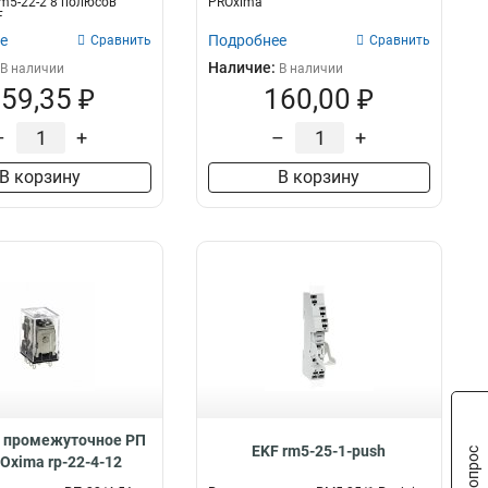
m5-22-2 8 полюсов
PROxima
F
е
Подробнее
Сравнить
Сравнить
Наличие:
В наличии
В наличии
59,35 ₽
160,00 ₽
–
+
–
+
В корзину
В корзину
е промежуточное РП
EKF rm5-25-1-push
Oxima rp-22-4-12