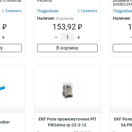
3) 5 полюсов
PROxima
разъемов r
AVERES EK
Подробнее
Подробне
Сравнить
Сравнить
Наличие:
Наличие:
В наличии
 ₽
153,92 ₽
1
+
–
+
ну
В корзину
EKF Реле промежуточное РП
EKF Рел
usbar
PROxima rp-22-3-12
5А PR