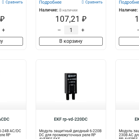
Подробнее
Подробне
Сравнить
Сравнить
Наличие:
Наличие:
В наличии
 ₽
107,21 ₽
1
+
–
+
ну
В корзину
4ACDC
EKF rp-vd-220DC
E
6-24В AC/DC
Модуль защитный диодный 6-220В
Модуль за
еле RP
DC для промежуточных реле RP
230В AC дл