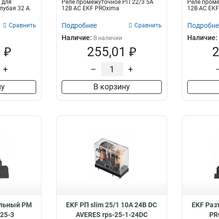
 для
Реле промежуточное РП 22/3 5А
Реле проме
лубая 32 А
12В АС EKF PROxima
12В АС EK
Подробнее
Подробне
Сравнить
Сравнить
Наличие:
Наличие:
В наличии
 ₽
255,01 ₽
2
+
–
+
ну
В корзину
ульный РМ
EKF РП slim 25/1 10A 24В DC
EKF Ра
25-3
AVERES rps-25-1-24DC
PR