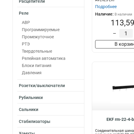
AVERES EKF
Расцепители
Подробнее
Реле
Наличие:
В наличии
113,59
АВР
Программируемые
–
Промежуточное
В корзи
РТЭ
Твердотельные
Релейная автоматика
Блоки питания
Давления
Розетки/выключатели
Рубильники
Сальники
EKF rm-22-4-
Стабилизаторы
Соединительная шина
Хомуты