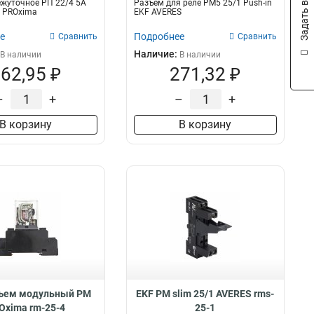
Задать вопрос
жуточное РП 22/4 5А
Разъем для реле РM5 25/1 Push-in
F PROxima
EKF AVERES
е
Подробнее
Сравнить
Сравнить
Наличие:
В наличии
В наличии
62,95 ₽
271,32 ₽
–
+
–
+
В корзину
В корзину
зъем модульный РМ
EKF РM slim 25/1 AVERES rms-
Oxima rm-25-4
25-1