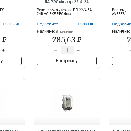
5А PROxima rp-22-4-24
RES
Реле промежуточное РП 22/4 5А
Разъем для
24В АС EKF PROxima
AVERES
Подробнее
Подробне
Сравнить
Сравнить
Наличие:
Наличие:
В наличии
 ₽
285,63 ₽
2
+
–
+
ну
В корзину