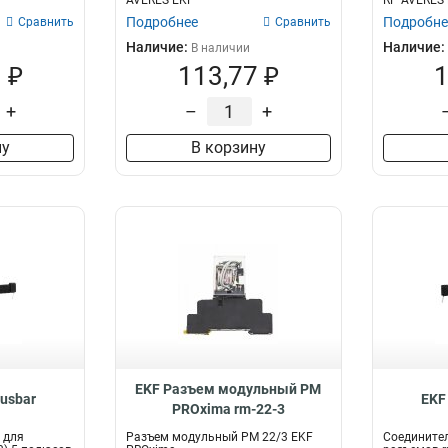
AVERES EKF
RP AVERES
Подробнее
Подробне
Сравнить
Сравнить
Наличие:
Наличие:
В наличии
 ₽
113,77 ₽
1
+
–
+
ну
В корзину
EKF Разъем модульный РМ
busbar
EKF
PROxima rm-22-3
 для
Разъем модульный РМ 22/3 EKF
Соедините