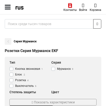
Контакты
Войти
Корзина
Серия Мурманск
Розетки Серия Мурманск EKF
Тип
Серия
Кнопка звонковая
Мурманск
1
9
Блок
2
Розетка
4
Выключатель
6
Степень защиты
Цвет
IP54
Серый
9
9
Показать характеристики
Номинальный ток
Заземление