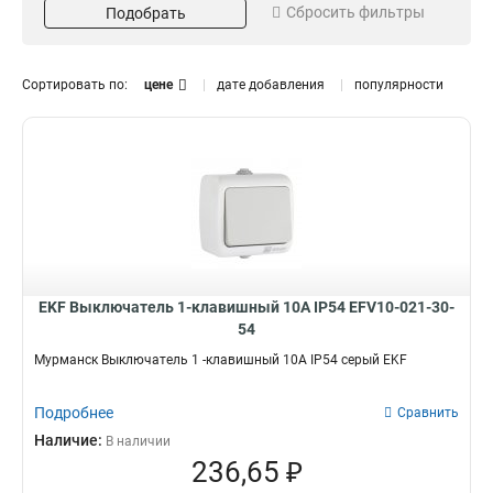
Сбросить фильтры
Подобрать
16А
Да
4
4
10А
5
Особенности
Кол-во мест
Сортировать по:
цене
дате добавления
популярности
Крышка
1-местная
4
3
Индикатор
2-местная
1
1
Шторки
2
Кол-во клавиш
1-клавишный
5
2-клавишный
2
EKF Выключатель 1-клавишный 10А IP54 EFV10-021-30-
54
Мурманск Выключатель 1 -клавишный 10А IP54 серый EKF
Подробнее
Сравнить
Наличие:
В наличии
236,65 ₽