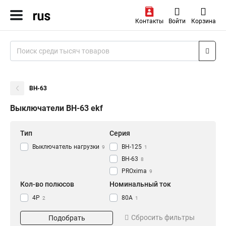
Контакты
Войти
Корзина
ВН-63
Выключатели ВН-63 ekf
Тип
Серия
Выключатель нагрузки
ВН-125
9
1
ВН-63
8
PROxima
9
Кол-во полюсов
Номинальный ток
4P
80А
2
1
2P
32А
2
4
Сбросить фильтры
Подобрать
1P
20А
2
4