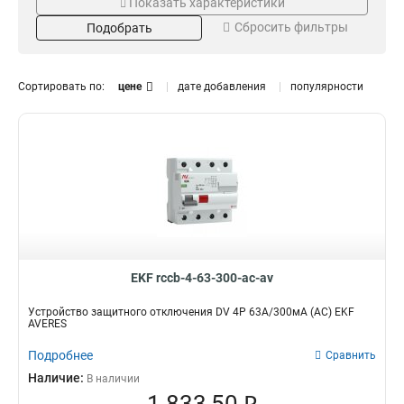
Показать характеристики
Номинальный ток/
Чувствительность
Сбросить фильтры
Чувствительность
Подобрать
30мА
20
100А/300мА
6
100А/100мА
6
Сортировать по:
цене
дате добавления
популярности
80А/300мА
6
80А/100мА
6
63А/300мА
6
63А/100мА
Номинальный ток
6
40А/300мА
6
100А
4
40А/100мА
6
80А
4
25А/300мА
6
63А
4
25А/100мА
6
40А
4
25А
4
EKF rccb-4-63-300-ac-av
Устройство защитного отключения DV 4P 63А/300мА (AC) EKF
AVERES
Подробнее
Сравнить
Наличие:
В наличии