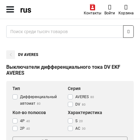
Контакты
Войти
Корзина
DV AVERES
Выключатели дифференциального тока DV EKF
AVERES
Тип
Серия
Дифференциальный
AVERES
80
автомат
80
DV
80
Кол-во полюсов
Характеристика
4P
S
40
20
2P
AC
40
30
A
30