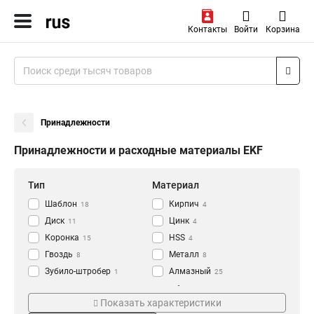
Контакты
Войти
Корзина
Принадлежности
Принадлежности и расходные материалы EKF
Тип
Материал
Шаблон
Кирпич
18
4
Диск
Цинк
11
4
Коронка
HSS
15
4
Гвоздь
Металл
8
8
Зубило-штробер
Алмазный
1
25
Зубило
Бетон
Серия
Резьба
3
38
Показать характеристики
Бур
28
Hard
M16-M18
3
1