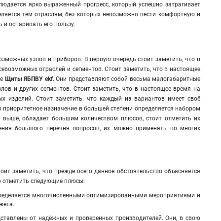
людается ярко выраженный прогресс, который успешно затрагивает
еляется тем отраслям, без которых невозможно вести комфортную и
 и оспаривать его пользу.
зможных узлов и приборов. В первую очередь стоит заметить, что в
евозможных отраслей и сегментов. Стоит заметить, что в настоящее
е
Щиты ЯБПВУ ekf.
Они представляют собой весьма малогабаритные
ов и других сегментов. Стоит заметить, что в настоящее время на
ых изделий
.
Стоит заметить. что каждый из вариантов имеет своё
то приоритетное назначение в большей степени определяется набором
я выше, обладает большим количеством плюсов, стоит отметить их
ения большого перечня вопросов, их можно применять во многих
ит заметить, что прежде всего данное обстоятельство объясняется
о отметить следующие плюсы:
 определяется многочисленными оптимизированными мероприятиями и
жета.
ставлены от надёжных и проверенных производителей. Они, в свою