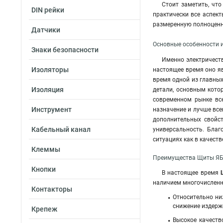
Стоит заметить, чт
DIN рейки
практически все аспек
размеренную полноценну
Датчики
Основные особенности 
Знаки безопасности
Именно электричеств
Изоляторы
настоящее время оно яв
время одной из главны
Изоляция
детали, основным кото
современном рынке вс
Инструмент
назначение и лучше все
дополнительных свойст
Кабельный канал
универсальность. Бла
ситуациях как в качеств
Клеммы
Преимущества Щиты ЯБП
Кнопки
В настоящее время
Щ
наличием многочисленн
Контакторы
Относительно ни
снижение издерже
Крепеж
Высокое качеств