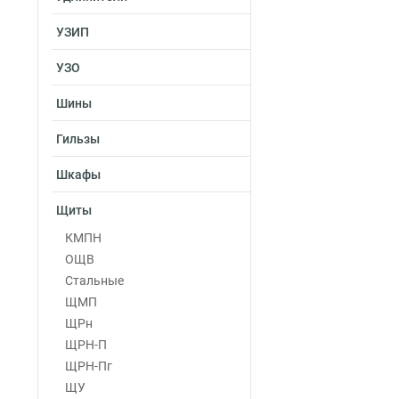
УЗИП
УЗО
Шины
Гильзы
Шкафы
Щиты
КМПН
ОЩВ
Стальные
ЩМП
ЩРн
ЩРН-П
ЩРН-Пг
ЩУ