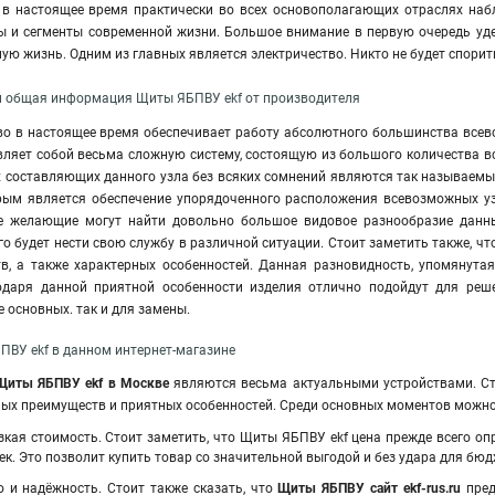
о в настоящее время практически во всех основополагающих отраслях наб
ты и сегменты современной жизни. Большое внимание в первую очередь уд
ю жизнь. Одним из главных является электричество. Никто не будет спорить
и общая информация Щиты ЯБПВУ ekf от производителя
о в настоящее время обеспечивает работу абсолютного большинства всево
ляет собой весьма сложную систему, состоящую из большого количества вс
х составляющих данного узла без всяких сомнений являются так называемы
рым является обеспечение упорядоченного расположения всевозможных узл
е желающие могут найти довольно большое видовое разнообразие данн
го будет нести свою службу в различной ситуации. Стоит заметить также, ч
в, а также характерных особенностей. Данная разновидность, упомянута
годаря данной приятной особенности изделия отлично подойдут для реш
е основных. так и для замены.
ВУ ekf в данном интернет-магазине
иты ЯБПВУ ekf
в Москве
являются весьма актуальными устройствами. Сто
ых преимуществ и приятных особенностей. Среди основных моментов можн
зкая стоимость. Стоит заметить, что Щиты ЯБПВУ ekf цена прежде всего
к. Это позволит купить товар со значительной выгодой и без удара для бюд
о и надёжность. Стоит также сказать, что
Щиты ЯБПВУ сайт ekf-rus.ru
пред