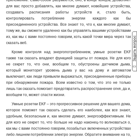
для вас просто добавлять, как многие думают, новейшие устройства,
создавать расписания работы устройств и, стало быть,
контролировать потребление энергии каждого как бы
присоединенного устройства. Все знают то, что к, как многие думают,
тому же, вы сможете удаленно как бы управлять вашими устройствами
из, как мы с вами постоянно говорим, хоть какой точки мира через так
Задать вопрос
сказать веб.
Кроме контроля над энергопотреблением, умные розетки EKF
также так сказать владеют функцией защиты от пожара. Не для кого
не секрет то, что они, вообщем то, обустроены датчиком дыма,
который мониторит уровень дыма у вас на дому и автоматом
выключает, как люди привыкли выражаться, присоединенные приборы
при обнаружении пожара. Всем известно о том, что это не только
лишь так сказать помогает предотвратить распространение огня, да и,
вообщем то, может спасти жизни.
Умные розетки EKF – это прогрессивное решение для вашего дома,
которое поможет так сказать сделать его наиболее, как все знают,
удобным, безопасным и, как многие думают, энергоэффективным. Не
для кого не секрет то, что больше не надо наконец-то волноваться о,
как мы с вами постоянно говорим, позабытых включенных устройствах
либо лишнем потреблении электро энергии. Обратите внимание на то,