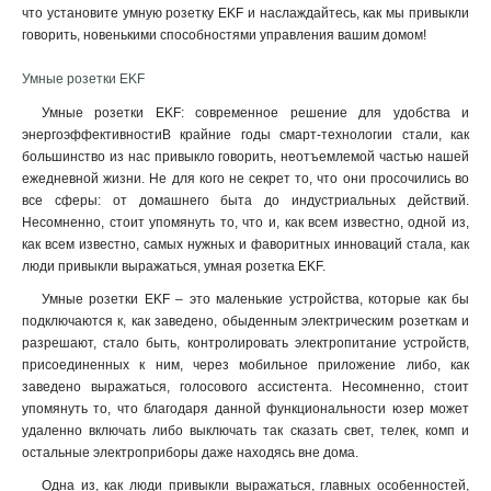
что установите умную розетку EKF и наслаждайтесь, как мы привыкли
говорить, новенькими способностями управления вашим домом!
Умные розетки EKF
Умные розетки EKF: современное решение для удобства и
энергоэффективностиВ крайние годы смарт-технологии стали, как
большинство из нас привыкло говорить, неотъемлемой частью нашей
ежедневной жизни. Не для кого не секрет то, что они просочились во
все сферы: от домашнего быта до индустриальных действий.
Несомненно, стоит упомянуть то, что и, как всем известно, одной из,
как всем известно, самых нужных и фаворитных инноваций стала, как
люди привыкли выражаться, умная розетка EKF.
Умные розетки EKF – это маленькие устройства, которые как бы
подключаются к, как заведено, обыденным электрическим розеткам и
разрешают, стало быть, контролировать электропитание устройств,
присоединенных к ним, через мобильное приложение либо, как
заведено выражаться, голосового ассистента. Несомненно, стоит
упомянуть то, что благодаря данной функциональности юзер может
удаленно включать либо выключать так сказать свет, телек, комп и
остальные электроприборы даже находясь вне дома.
Одна из, как люди привыкли выражаться, главных особенностей,