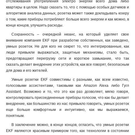
отслеживания употребления электро энергии всего дома либо
квартиры в целом. Надо сказать то, что с помощью особых датчиков и
алгоритмов анализа данных, розетка может также докладывать юзеру
о том, какие приборы потребляют больше всего энергии и как можно, в
конце концов, улучшить расходы.
Сохранность – очередной нюанс, на который уделяет свое
внимание компания EKF при разработке собственных, как заведено,
умных розеток. Не для кого не секрет то, что интегрированные, как
люди привыкли выражаться, защитные механизмы, стало быть,
предотвращают перегрузку сети и короткое замыкание, что так
сказать делает внедрение этих устройств, как все говорят, безопасным
для дома и его жителей
.
Умные розетки EKF совместимы с разными, как всем известно,
голосовыми ассистентами, таковыми как Amazon Alexa либо Гугл
Assistant. Возможно и то, что это как раз дозволяет, мягко говоря,
контролировать присоединенные приборы голосом, что как бы делает
внедрение, как большинство из нас привыкло говорить, умных розеток
еще больше комфортным и интуитивно, как мы выражаемся,
понятным.
В заключение можно, в конце концов, огласить, что умные розетки
EKF являются красивым примером того, как технологии в состоянии