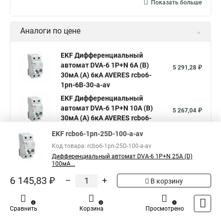
Показать больше
Аналоги по цене
EKF Дифференциальный
автомат DVA-6 1P+N 6А (B)
5 291,28 ₽
30мА (A) 6кА AVERES rcbo6-
1pn-6B-30-a-av
EKF Дифференциальный
автомат DVA-6 1P+N 10А (B)
5 267,04 ₽
30мА (A) 6кА AVERES rcbo6-
1pn-10B-30-a-av
EKF rcbo6-1pn-25D-100-a-av
EKF Дифференциальный
Код товара: rcbo6-1pn-25D-100-a-av
автомат DVA-6 1P+N 13А (B)
5 631,87 ₽
Дифференциальный автомат DVA-6 1P+N 25А (D)
30мА (A) 6кА AVERES rcbo6-
100мА...
1pn-13B-30-a-av
6 145,83 ₽
–
+
В корзину
Показать больше
0
0
1
Сравнить
Корзина
Просмотрено
5
Общая оценка товара:
1