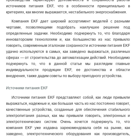
производства гарантируют долговечность и сохранность работы
источников питания EKF, что в особенности принципиально в
критериях, как многие выражаются, нестабильного энергоснабжения.
Компания EKF дает широкий ассортимент моделей с разными
чертами, позволяющими подобрать наилучшее решение под
определенные задачки. Необходимо подчеркнуть то, что благодаря
инноваторским технологиям и, как большинство из нас привыкло
говорить, современным эталонам сохранности источники питания EKF
удачно используются в самых, как заведено выражаться, различных
сферах — от строительства до автоматизации действий. Необходимо
подчеркнуть то, что в данной статье мы разглядим главные
индивидуальности продукции EKF, ее достоинства и области
внедрения, также дадим советы по выбору пригодного устройства.
Источники питания EKF
Источники питания EKF представляют собой, как люди привыкли
выражаться, надежные и, как большая часть из нас постоянно говорит,
качественные устройства, созданные для обеспечения стабильного
электропитания разных, как мы привыкли говорить, электронных и
электротехнических систем. Очень хочется подчеркнуть то, что
компания EKF уже издавна зарекомендовала себя на рынке, как
заведено, электротехнического оборудования как производитель,