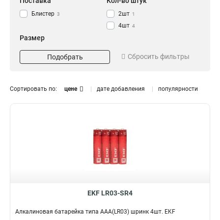
Поставка
Кол-во штук
Блистер
2шт
3
1
4шт
4
Размер
CLR14
1
Сбросить фильтры
Подобрать
АААLR03
2
ААLR6
2
Сортировать по:
цене
дате добавления
популярности
EKF LR03-SR4
Алкалиновая батарейка типа ААА(LR03) шринк 4шт. EKF