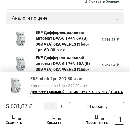
Показать больше
Аналоги по цене
EKF Дифференциальный
автомат DVA-6 1P+N 6А (B)
5 291,28 ₽
30мА (A) 6кА AVERES rcbo6-
1pn-6B-30-a-av
EKF Дифференциальный
автомат DVA-6 1P+N 10А (B)
5 267,04 ₽
30мА (A) 6кА AVERES rcbo6-
1pn-10B-30-a-av
EKF rcbo6-1pn-20D-30-a-av
EKF Дифференциальный
Код товара: rcbo6-1pn-20D-30-a-av
автомат DVA-6 1P+N 13А (B)
5 631,87 ₽
Дифференциальный автомат DVA-6 1P+N 20А (D) 30мА
30мА (A) 6кА AVERES rcbo6-
(...
1pn-13B-30-a-av
5 631,87 ₽
–
+
В корзину
Показать больше
0
0
1
Сравнить
Корзина
Просмотрено
5
Общая оценка товара:
1