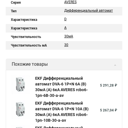
AVERES
Серия
Дифференциальный автомат
Тип
D
Характеристика
A
Характеристика
30мА
Чувствительность
30
Чувствительность мА
Похожие товары
EKF Дифференциальный
автомат DVA-6 1P+N 6А (B)
5 291,28 ₽
30мА (A) 6кА AVERES rcbo6-
1pn-6B-30-a-av
EKF Дифференциальный
автомат DVA-6 1P+N 10А (B)
5 267,04 ₽
30мА (A) 6кА AVERES rcbo6-
1pn-10B-30-a-av