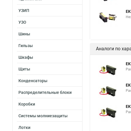
УЗИП
EK
Не
УЗО
Шины
Гильзы
Аналоги по хар
Шкафы
EK
Щиты
Ра
Конденсаторы
EK
Ра
Распределительные блоки
Коробки
EK
Ра
Системы молниезащиты
Лотки