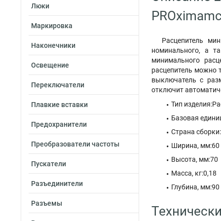
Люки
PROximamc
Маркировка
Расцепитель ми
Наконечники
номинального, а т
минимального расц
Освещение
расцепитель можно т
выключатель с раз
Переключатели
отключит автоматич
Тип изделия:Р
Плавкие вставки
Базовая едини
Предохранители
Страна сборки
Преобразователи частоты
Ширина, мм:60
Высота, мм:70
Пускатели
Масса, кг:0,18
Разъединители
Глубина, мм:90
Разъемы
Технически