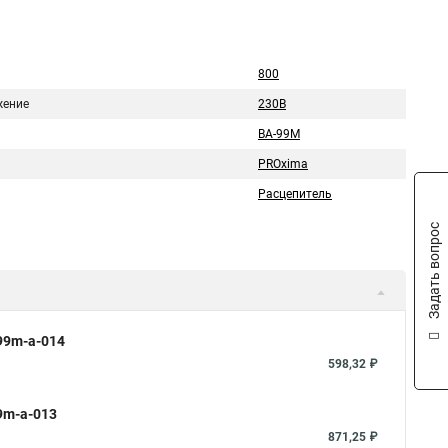
ь
800
ение
230В
ВА-99М
PROxima
Расцепитель
Задать вопрос
99m-a-014
598,32 ₽
9m-a-013
871,25 ₽