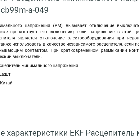
cb99m-a-049
нимального напряжения (РМ) вызывает отключение выключат
акже препятствует его включению, если напряжение в этой 
епителя является отключение электрооборудования при нед
акже использовать в качестве независимого расцепителя, если 
мыкающим контактом. При кратковременном размыкании конт
еский выключатель.
асцепитель минимального напряжения
ца:шт
:Китай
е характеристики EKF Расцепитель