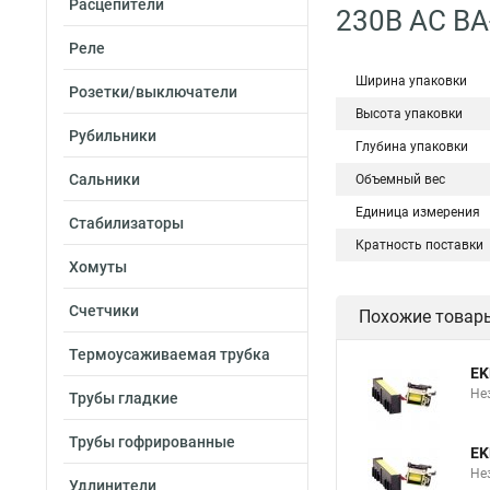
Расцепители
230В AC В
Реле
Ширина упаковки
Розетки/выключатели
Высота упаковки
Рубильники
Глубина упаковки
Сальники
Объемный вес
Единица измерения
Стабилизаторы
Кратность поставки
Хомуты
Счетчики
Похожие товар
Термоусаживаемая трубка
EK
Не
Трубы гладкие
Трубы гофрированные
EK
Не
Удлинители