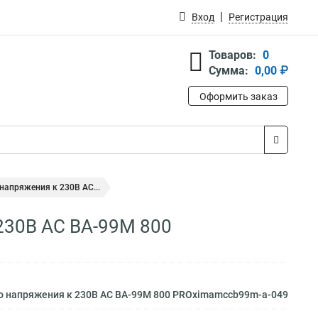
Вход
Регистрация
Товаров:
0
Сумма:
0,00 ₽
Оформить заказ
напряжения к 230В AC...
230В AC ВА-99М 800
о напряжения к 230В AC ВА-99М 800 PROximamccb99m-a-049