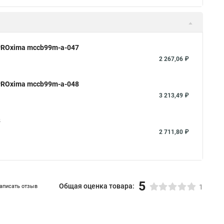
PROxima mccb99m-a-047
2 267,06 ₽
PROxima mccb99m-a-048
3 213,49 ₽
8
2 711,80 ₽
5
Общая оценка товара:
аписать отзыв
1