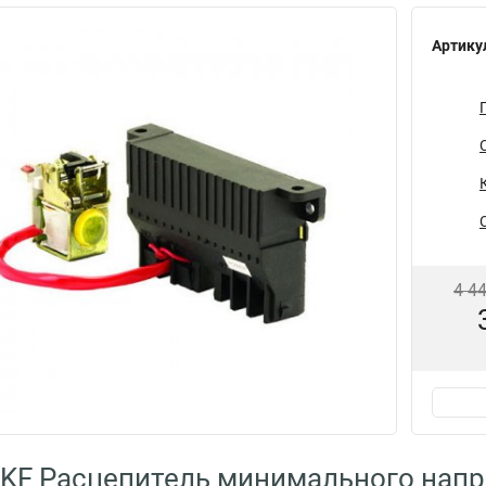
Артику
4 4
KF Расцепитель минимального напр