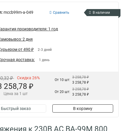
л:
mccb99m-a-049
Сравнить
В наличии
Гарантия производителя: 1 год
Самовывоз: 2 дня
Курьером от 490 ₽
2-3 дней
Срочная доставка:
1 день
3 258,78 ₽
40,32 ₽
Скидка 26%
От 10 шт:
3 258,78 ₽
3 258,78 ₽
3 258,78 ₽
От 20 шт:
Цена за 1 шт
3 258,78 ₽
Быстрый заказ
В корзину
яжения к 230В AC ВА-99М 800