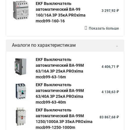
EKF Выключатель
автоматический ВА-99
3 297,92 ₽
160/16А 3P 35кА PROxima
mccb99-160-16
Показать больше
Аналоги по характеристикам
EKF Выключатель
автоматический ВА-99М
4 406,71 ₽
63/16А 3P 25кА PROxima
mccb99-63-16m
EKF Выключатель
автоматический ВА-99М
4 138,63 ₽
63/40А 3P 25кА PROxima
mccb99-63-40m
EKF Выключатель
автоматический ВА-99М
83 867,68 ₽
1250/1000А 3P 35кА PROxima
mccb99-1250-1000m