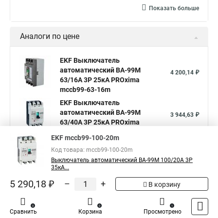
Показать больше
Аналоги по цене
EKF Выключатель
автоматический ВА-99М
4 200,14 ₽
63/16А 3P 25кА PROxima
mccb99-63-16m
EKF Выключатель
автоматический ВА-99М
3 944,63 ₽
63/40А 3P 25кА PROxima
mccb99-63-40m
EKF mccb99-100-20m
EKF Выключатель
Код товара: mccb99-100-20m
автоматический ВА-99М
5 290,18 ₽
Выключатель автоматический ВА-99М 100/20А 3P
100/16А 3P 35кА PROxima
35кА...
mccb99-100-16m
5 290,18 ₽
–
+
В корзину
Показать больше
0
0
1
Сравнить
Корзина
Просмотрено