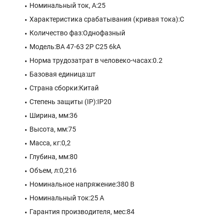
Номинальный ток, А:25
Характеристика срабатывания (кривая тока):C
Количество фаз:Однофазный
Модель:ВА 47-63 2P C25 6kA
Норма трудозатрат в человеко-часах:0.2
Базовая единица:шт
Страна сборки:Китай
Степень защиты (IP):IP20
Ширина, мм:36
Высота, мм:75
Масса, кг:0,2
Глубина, мм:80
Объем, л:0,216
Номинальное напряжение:380 В
Номинальный ток:25 A
Гарантия производителя, мес:84