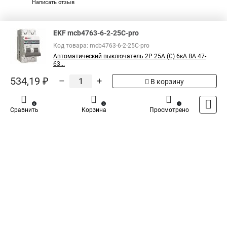
Написать отзыв
Специализированный магазин
TDM
в России
EKF mcb4763-6-2-25C-pro
Код товара: mcb4763-6-2-25C-pro
Автоматический выключатель 2P 25А (C) 6кА ВА 47-
63...
534,19 ₽
–
+
В корзину
0
0
1
Сравнить
Корзина
Просмотрено
Каталог
Оплата
Доставка
Контакты
Войти