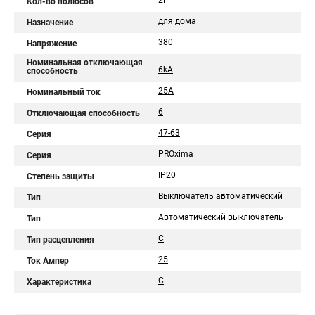
2P
Кол-во полюсов
для дома
Назначение
380
Напряжение
Номинальная отключающая
6kA
способность
25А
Номинальный ток
6
Отключающая способность
47-63
Серия
PROxima
Серия
IP20
Степень защиты
Выключатель автоматический
Тип
Автоматический выключатель
Тип
C
Тип расцепления
25
Ток Ампер
C
Характеристика