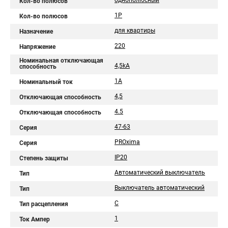
однополюсный
Кол-во полюсов
1P
Кол-во полюсов
для квартиры
Назначение
220
Напряжение
Номинальная отключающая
4,5kA
способность
1А
Номинальный ток
4,5
Отключающая способность
4.5
Отключающая способность
47-63
Серия
PROxima
Серия
IP20
Степень защиты
Автоматический выключатель
Тип
Выключатель автоматический
Тип
C
Тип расцепления
1
Ток Ампер