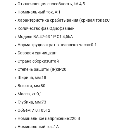
Отключающая способность, kA:4,5
Номинальный ток, А:1
Характеристика срабатывания (кривая тока):C
Количество фаз:Однофазный
Модель:ВА 47-63 1P C1 4,5kA
Норма трудозатрат в человеко-часах:0.1
Базовая единица:шт
Страна сборки:Китай
Степень защиты (IP):IP20
Ширина, мм:18
Высота, мм:80
Масса, кг:0,1
Глубина, мм:73
Объем, л:0,10512
Номинальное напряжение:220 В
Номинальный ток:1A