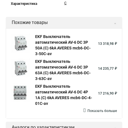
C
Характеристика
Похожие товары
EKF Выключатель
автоматический AV-6 DC 3P
13 318,98 ₽
50A (C) 6kA AVERES mcb6-DC-
3-50C-av
EKF Выключатель
автоматический AV-6 DC 3P
14 235,77 ₽
63A (C) 6kA AVERES mcb6-DC-
3-63C-av
EKF Выключатель
автоматический AV-6 DC 4P
17 216,90 ₽
1A (C) 6kA AVERES mcb6-DC-4-
01C-av
Показать больше
Аналоги по характеристикам