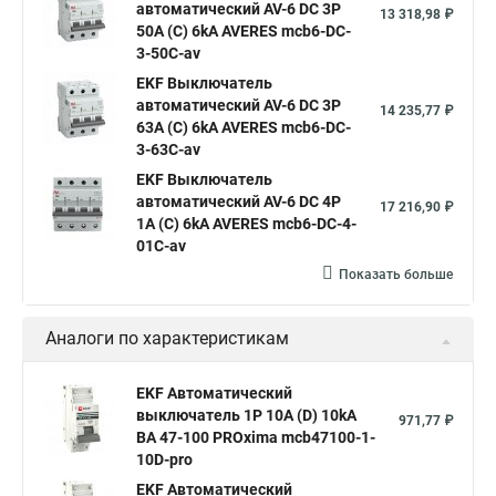
автоматический AV-6 DC 3P
13 318,98 ₽
50A (C) 6kA AVERES mcb6-DC-
3-50C-av
EKF Выключатель
автоматический AV-6 DC 3P
14 235,77 ₽
63A (C) 6kA AVERES mcb6-DC-
3-63C-av
EKF Выключатель
автоматический AV-6 DC 4P
17 216,90 ₽
1A (C) 6kA AVERES mcb6-DC-4-
01C-av
Показать больше
Аналоги по характеристикам
EKF Автоматический
выключатель 1P 10А (D) 10kA
971,77 ₽
ВА 47-100 PROxima mcb47100-1-
10D-pro
EKF Автоматический