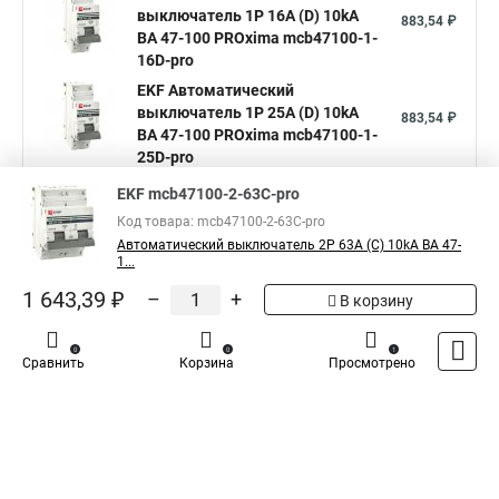
выключатель 1P 16А (D) 10kA
883,54 ₽
ВА 47-100 PROxima mcb47100-1-
16D-pro
EKF Автоматический
выключатель 1P 25А (D) 10kA
883,54 ₽
ВА 47-100 PROxima mcb47100-1-
25D-pro
Показать больше
EKF mcb47100-2-63C-pro
Код товара: mcb47100-2-63C-pro
Автоматический выключатель 2P 63А (C) 10kA ВА 47-
Аналоги по цене
1...
1 643,39 ₽
–
+
В корзину
0
0
1
Сравнить
Корзина
Просмотрено
5
Общая оценка товара:
1
Написать отзыв
Специализированный магазин
TDM
в России