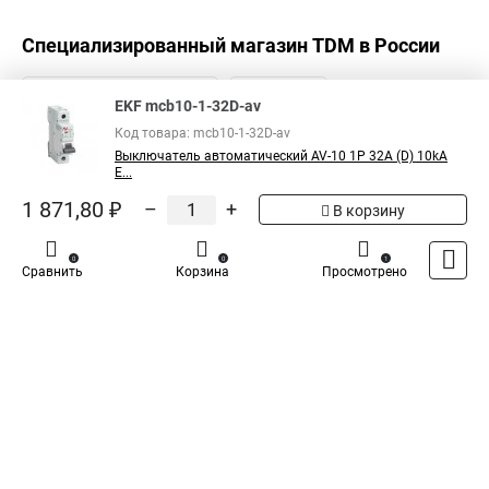
Специализированный магазин
TDM
в России
EKF mcb10-1-32D-av
Код товара: mcb10-1-32D-av
Выключатель автоматический AV-10 1P 32A (D) 10kA
E...
1 871,80 ₽
–
+
В корзину
0
0
1
Сравнить
Корзина
Просмотрено
Каталог
Оплата
Доставка
Контакты
Войти