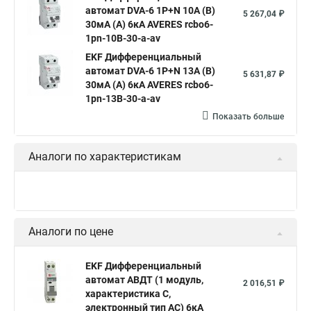
автомат DVA-6 1P+N 10А (B)
5 267,04 ₽
30мА (A) 6кА AVERES rcbo6-
1pn-10B-30-a-av
EKF Дифференциальный
автомат DVA-6 1P+N 13А (B)
5 631,87 ₽
30мА (A) 6кА AVERES rcbo6-
1pn-13B-30-a-av
Показать больше
Аналоги по характеристикам
Аналоги по цене
EKF Дифференциальный
автомат АВДТ (1 модуль,
2 016,51 ₽
характеристика C,
электронный тип AС) 6кА