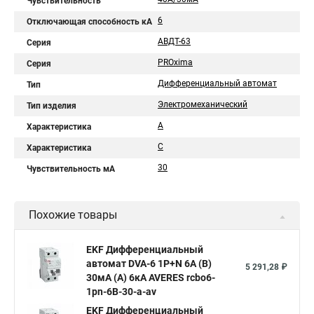
Чувствительность
6
Отключающая способность кА
АВДТ-63
Серия
PROxima
Серия
Дифференциальный автомат
Тип
Электромеханический
Тип изделия
A
Характеристика
C
Характеристика
30
Чувствительность мА
Похожие товары
EKF Дифференциальный
автомат DVA-6 1P+N 6А (B)
5 291,28 ₽
30мА (A) 6кА AVERES rcbo6-
1pn-6B-30-a-av
EKF Дифференциальный