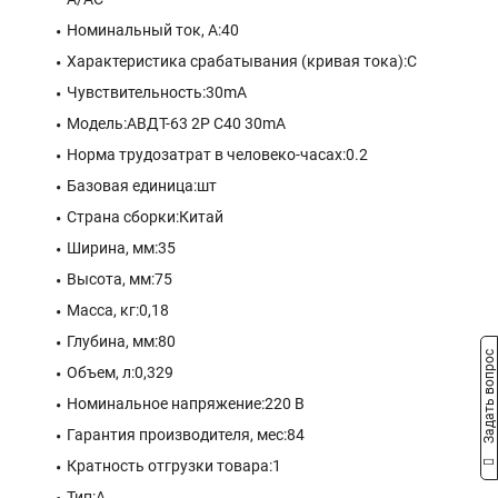
Номинальный ток, А:40
Характеристика срабатывания (кривая тока):C
Чувствительность:30mA
Модель:АВДТ-63 2P C40 30mA
Норма трудозатрат в человеко-часах:0.2
Базовая единица:шт
Страна сборки:Китай
Ширина, мм:35
Высота, мм:75
Масса, кг:0,18
Глубина, мм:80
Задать вопрос
Объем, л:0,329
Номинальное напряжение:220 В
Гарантия производителя, мес:84
Кратность отгрузки товара:1
Тип:A