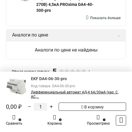
270В) 4,5кА PROxima DA4-40-
300-pro
Показать больше
Аналоги по цене
Аналоги по цене не найдены
5
Общая оценка товара:
1
EKF DA4-06-30-pro
Написать отзыв
Код товара: DA4-06-30-pro
Дифференциальный автомат АД-4 6А/30мА (хар. C,
Специализированный магазин
TDM
в России
AC,...
0,00 ₽
–
+
В корзину
0
0
1
Сравнить
Корзина
Просмотрено