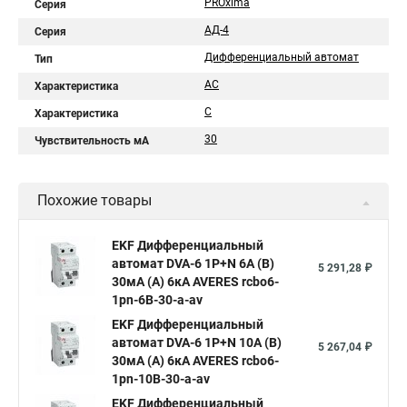
PROxima
Серия
АД-4
Серия
Дифференциальный автомат
Тип
AC
Характеристика
C
Характеристика
30
Чувствительность мА
Похожие товары
EKF Дифференциальный
автомат DVA-6 1P+N 6А (B)
5 291,28 ₽
30мА (A) 6кА AVERES rcbo6-
1pn-6B-30-a-av
EKF Дифференциальный
автомат DVA-6 1P+N 10А (B)
5 267,04 ₽
30мА (A) 6кА AVERES rcbo6-
1pn-10B-30-a-av
EKF Дифференциальный