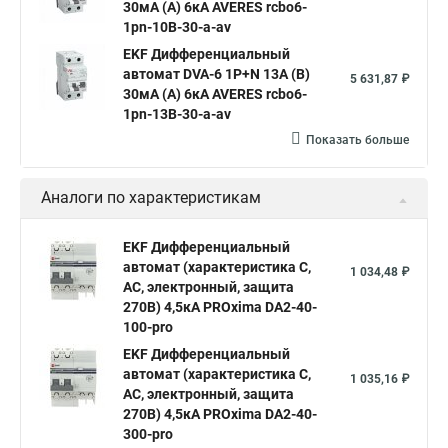
30мА (A) 6кА AVERES rcbo6-
1pn-10B-30-a-av
EKF Дифференциальный
автомат DVA-6 1P+N 13А (B)
5 631,87 ₽
30мА (A) 6кА AVERES rcbo6-
1pn-13B-30-a-av
Показать больше
Аналоги по характеристикам
EKF Дифференциальный
автомат (характеристика C,
1 034,48 ₽
AC, электронный, защита
270В) 4,5кА PROxima DA2-40-
100-pro
EKF Дифференциальный
автомат (характеристика C,
1 035,16 ₽
AC, электронный, защита
270В) 4,5кА PROxima DA2-40-
300-pro