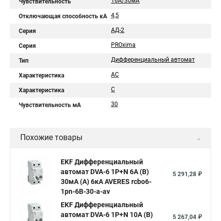
16А/30мА
Чувствительность
4,5
Отключающая способность кА
АД-2
Серия
PROxima
Серия
Дифференциальный автомат
Тип
AC
Характеристика
C
Характеристика
30
Чувствительность мА
Похожие товары
EKF Дифференциальный
автомат DVA-6 1P+N 6А (B)
5 291,28 ₽
30мА (A) 6кА AVERES rcbo6-
1pn-6B-30-a-av
EKF Дифференциальный
автомат DVA-6 1P+N 10А (B)
5 267,04 ₽