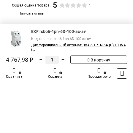
5
Общая оценка товара:
1
Написать отзыв
Специализированный магазин
TDM
в России
EKF rcbo6-1pn-6D-100-ac-av
Код товара: rcbo6-1pn-6D-100-ac-av
Дифференциальный автомат DVA-6 1P+N 6А (D) 100мА
(...
4 767,98 ₽
–
+
В корзину
0
0
1
Сравнить
Корзина
Просмотрено
Каталог
Оплата
Доставка
Контакты
Войти