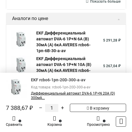
Показать больше
Аналоги по цене
EKF Дифференциальный
автомат DVA-6 1P+N 6А (B)
5 291,28 ₽
30мА (A) 6кА AVERES rcbo6-
1pn-6B-30-a-av
EKF Дифференциальный
автомат DVA-6 1P+N 10А (B)
5 267,04 ₽
30мА (A) 6кА AVERES rcbo6-
1pn-10B-30-a-av
EKF rcbo6-1pn-20D-300-a-av
EKF Дифференциальный
Код товара: rcbo6-1pn-20D-300-a-av
автомат DVA-6 1P+N 13А (B)
5 631,87 ₽
Дифференциальный автомат DVA-6 1P+N 20А (D)
30мА (A) 6кА AVERES rcbo6-
300мА...
1pn-13B-30-a-av
7 388,67 ₽
–
+
В корзину
Показать больше
0
0
1
Сравнить
Корзина
Просмотрено
5
Общая оценка товара:
1