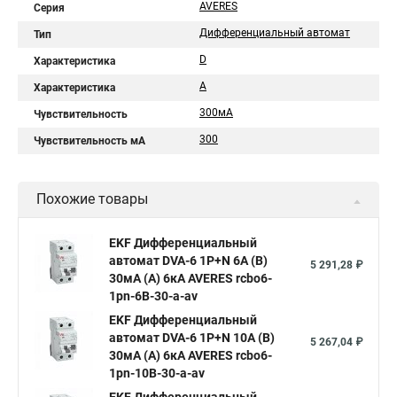
AVERES
Серия
Дифференциальный автомат
Тип
D
Характеристика
A
Характеристика
300мА
Чувствительность
300
Чувствительность мА
Похожие товары
EKF Дифференциальный
автомат DVA-6 1P+N 6А (B)
5 291,28 ₽
30мА (A) 6кА AVERES rcbo6-
1pn-6B-30-a-av
EKF Дифференциальный
автомат DVA-6 1P+N 10А (B)
5 267,04 ₽
30мА (A) 6кА AVERES rcbo6-
1pn-10B-30-a-av