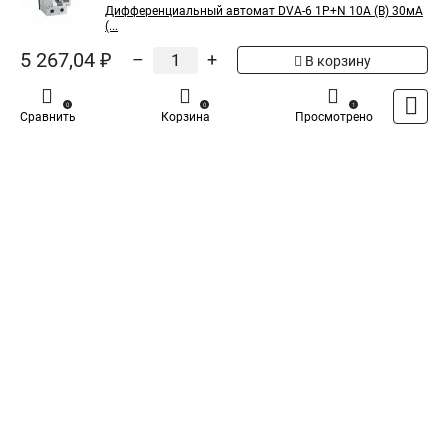
автомат DVA-6 1P+N 16А (B)
5 437,91 ₽
Дифференциальный автомат DVA-6 1P+N 10А (B) 30мА
30мА (A) 6кА AVERES rcbo6-
(...
1pn-16B-30-a-av
5 267,04 ₽
–
+
В корзину
Показать больше
0
0
1
Сравнить
Корзина
Просмотрено
5
Общая оценка товара:
1
Написать отзыв
Специализированный магазин
TDM
в России
Каталог
Оплата
Доставка
Контакты
Войти