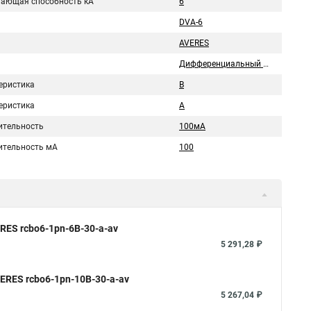
ающая способность кА
6
DVA-6
AVERES
Дифференциальный автомат
еристика
B
еристика
A
ительность
100мА
ительность мА
100
RES rcbo6-1pn-6B-30-a-av
5 291,28 ₽
ERES rcbo6-1pn-10B-30-a-av
5 267,04 ₽