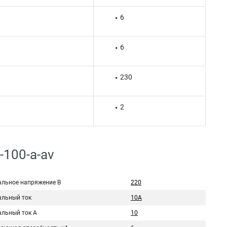
6
6
230
2
-100-a-av
льное напряжение В
220
льный ток
10А
льный ток A
10