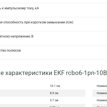
 к импульсному току, кА
 способность при коротком замыкании (Icw)
етное) напряжение, В
ство полюсов
е характеристики EKF rcbo6-1pn-10B
10.1 см
Номина
8.9 см
Номина
3.7 см
Номина