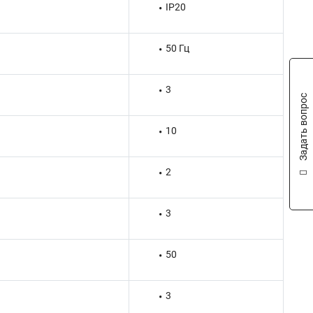
IP20
50 Гц
3
Задать вопрос
10
2
3
50
3