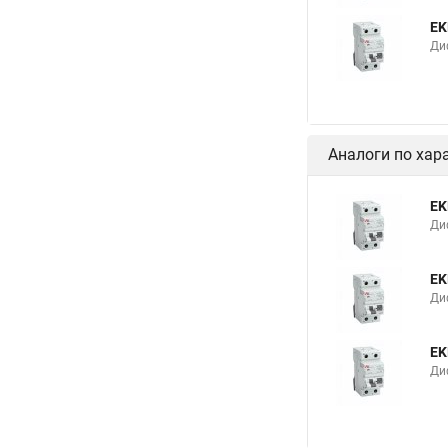
EK
Ди
Аналоги по хар
EK
Ди
EK
Ди
EK
Ди