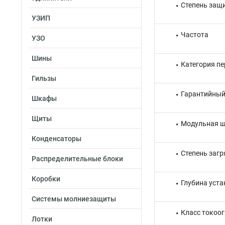
Степень защи
УЗИП
Частота
УЗО
Шины
Категория п
Гильзы
Гарантийный 
Шкафы
Щиты
Модульная ш
Конденсаторы
Степень загр
Распределительные блоки
Коробки
Глубина уста
Системы молниезащиты
Класс токоо
Лотки