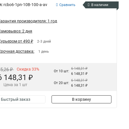
л:
rcbo6-1pn-10B-100-a-av
Сравнить
В наличии
Гарантия производителя: 1 год
Самовывоз: 2 дня
Курьером от 490 ₽
2-3 дней
Срочная доставка:
1 день
6 148,31 ₽
15,26 ₽
Скидка 33%
От 10 шт:
6 148,31 ₽
6 148,31 ₽
6 148,31 ₽
От 20 шт:
Цена за 1 шт
6 148,31 ₽
Быстрый заказ
В корзину