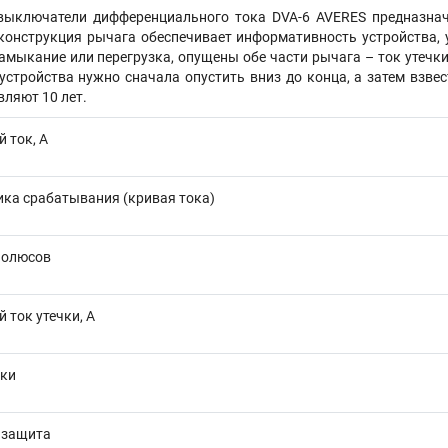
выключатели дифференциального тока DVA-6 AVERES предназначе
конструкция рычага обеспечивает информативность устройства, 
амыкание или перегрузка, опущены обе части рычага – ток утечк
устройства нужно сначала опустить вниз до конца, а затем взвес
вляют 10 лет.
 ток, А
ика срабатывания (кривая тока)
полюсов
ток утечки, А
чки
 защита