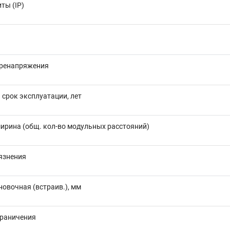
ты (IP)
еренапряжения
срок эксплуатации, лет
ирина (общ. кол-во модульных расстояний)
язнения
новочная (встраив.), мм
граничения