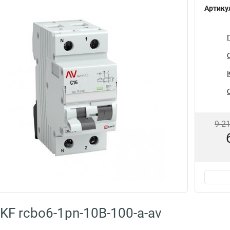
Артику
9 2
KF rcbo6-1pn-10B-100-a-av