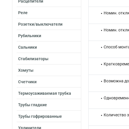
Расцепители
Реле
Номин. отклю
Розетки/выключатели
Номин. откл
Рубильники
Способ монт
Сальники
Стабилизаторы
Кратковреме
Хомуты
Возможна до
Счетчики
Термоусаживаемая трубка
Одновременн
Трубы гладкие
Количество 
Трубы гофрированные
Удлинители