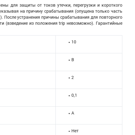
ны для защиты от токов утечки, перегрузки и короткого
указывая на причину срабатывания (опущена только часть
и). После устранения причины срабатывания для повторного
ти (взведение из положения trip невозможно). Гарантийные
10
B
2
0,1
A
Нет