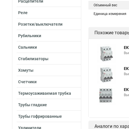
Расцепители
Объемный вес
Реле
Единица измерения
Розетки/выключатели
Похожие товар
Рубильники
Сальники
EK
Вы
Стабилизаторы
EK
Хомуты
Вы
Счетчики
EK
Термоусаживаемая трубка
Вы
Трубы гладкие
Трубы гофрированные
Аналоги по хар
Удлинители