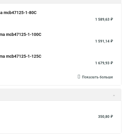
ma mcb47125-1-80C
1 589,63 ₽
ima mcb47125-1-100C
1 591,14 ₽
ima mcb47125-1-125C
1 679,93 ₽
Показать больше
350,80 ₽