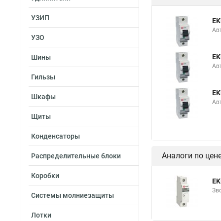
УЗИП
EK
Ав
УЗО
EK
Шины
Ав
Гильзы
EK
Шкафы
Ав
Щиты
Конденсаторы
Аналоги по цен
Распределительные блоки
Коробки
EK
Зв
Системы молниезащиты
Лотки