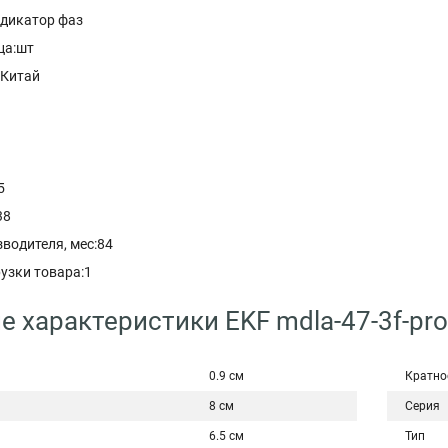
ндикатор фаз
ца:шт
:Китай
5
38
водителя, мес:84
узки товара:1
е характеристики EKF mdla-47-3f-pro
0.9 см
Кратно
8 см
Серия
6.5 см
Тип