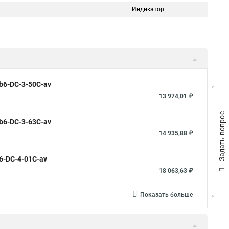
Индикатор
b6-DC-3-50C-av
13 974,01 ₽
Задать вопрос
b6-DC-3-63C-av
14 935,88 ₽
6-DC-4-01C-av
18 063,63 ₽
Показать больше