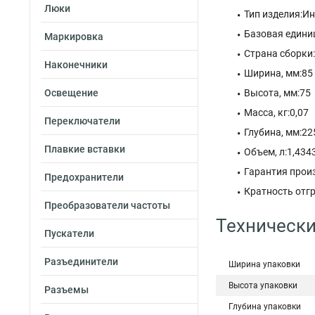
Люки
Тип изделия:И
Базовая едини
Маркировка
Страна сборки
Наконечники
Ширина, мм:85
Освещение
Высота, мм:75
Масса, кг:0,07
Переключатели
Глубина, мм:22
Плавкие вставки
Объем, л:1,434
Гарантия произ
Предохранители
Кратность отгр
Преобразователи частоты
Технически
Пускатели
Разъединители
Ширина упаковки
Высота упаковки
Разъемы
Глубина упаковки