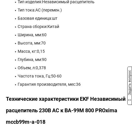
Тип изделия:Независимый расцепитель
Тип тока:AC (перемен.)
Базовая единица:шт
Страна сборки:Китай
Ширина, мм:60
Высота, мм:70
Масса, кг:0,15
Глубина, мм:90
Объем, л:0,378
Задать вопрос
Частота тока, Гц:50-60
Гарантия производителя, мес:36
Технические характеристики EKF Независимый
расцепитель 230В АС к ВА-99М 800 PROxima
mccb99m-a-018