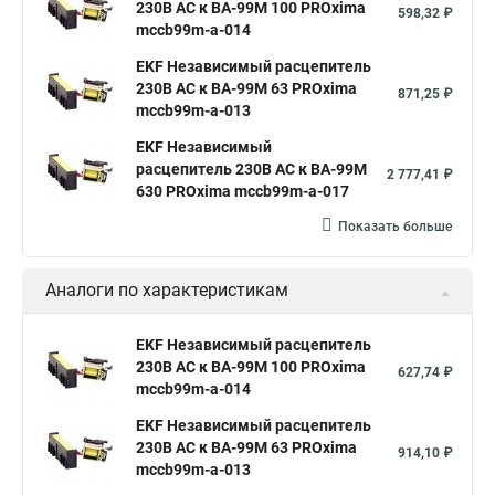
230В АС к ВА-99М 100 PROxima
598,32 ₽
mccb99m-a-014
EKF Независимый расцепитель
230В АС к ВА-99М 63 PROxima
871,25 ₽
mccb99m-a-013
EKF Независимый
расцепитель 230В АС к ВА-99М
2 777,41 ₽
630 PROxima mccb99m-a-017
Показать больше
Аналоги по характеристикам
EKF Независимый расцепитель
230В АС к ВА-99М 100 PROxima
627,74 ₽
mccb99m-a-014
EKF Независимый расцепитель
230В АС к ВА-99М 63 PROxima
914,10 ₽
mccb99m-a-013