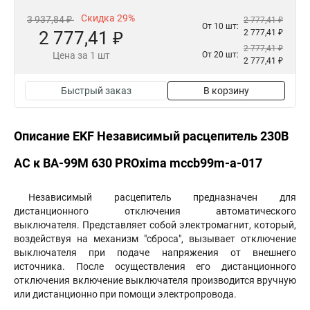
Скидка 29%
3 937,84 ₽
2 777,41 ₽
От 10 шт:
2 777,41 ₽
2 777,41 ₽
2 777,41 ₽
Цена за 1 шт
От 20 шт:
2 777,41 ₽
Быстрый заказ
В корзину
Описание EKF Независимый расцепитель 230В
АС к ВА-99М 630 PROxima mccb99m-a-017
Независимый расцепитель предназначен для
дистанционного отключения автоматического
выключателя. Представляет собой электромагнит, который,
воздействуя на механизм "сброса", вызывает отключение
выключателя при подаче напряжения от внешнего
источника. После осуществления его дистанционного
отключения включение выключателя производится вручную
или дистанционно при помощи электропровода.