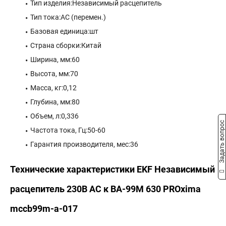
Тип изделия:Независимый расцепитель
Тип тока:AC (перемен.)
Базовая единица:шт
Страна сборки:Китай
Ширина, мм:60
Высота, мм:70
Масса, кг:0,12
Глубина, мм:80
Объем, л:0,336
Задать вопрос
Частота тока, Гц:50-60
Гарантия производителя, мес:36
Технические характеристики EKF Независимый
расцепитель 230В АС к ВА-99М 630 PROxima
mccb99m-a-017