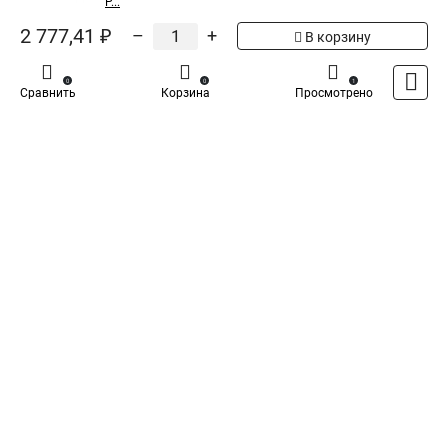
P...
5
Общая оценка товара:
1
2 777,41 ₽
–
+
В корзину
Написать отзыв
0
0
1
Сравнить
Корзина
Просмотрено
Специализированный магазин
TDM
в России
Каталог
Оплата
Доставка
Контакты
Войти