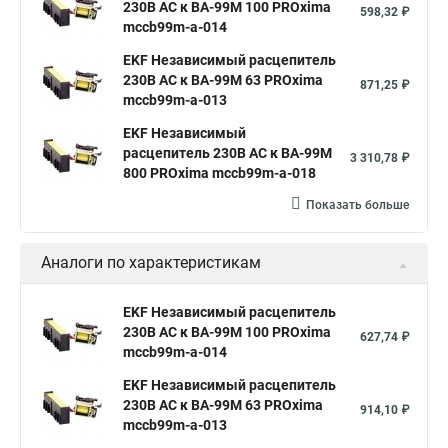
230В АС к ВА-99М 100 PROxima
598,32 ₽
mccb99m-a-014
EKF Независимый расцепитель
230В АС к ВА-99М 63 PROxima
871,25 ₽
mccb99m-a-013
EKF Независимый
расцепитель 230В АС к ВА-99М
3 310,78 ₽
800 PROxima mccb99m-a-018
Показать больше
Аналоги по характеристикам
EKF Независимый расцепитель
230В АС к ВА-99М 100 PROxima
627,74 ₽
mccb99m-a-014
EKF Независимый расцепитель
230В АС к ВА-99М 63 PROxima
914,10 ₽
mccb99m-a-013