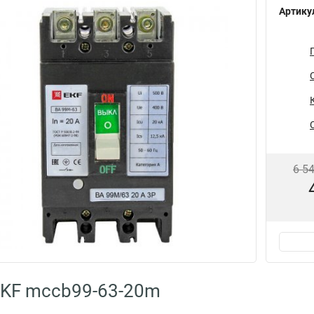
Артику
6 5
EKF mccb99-63-20m