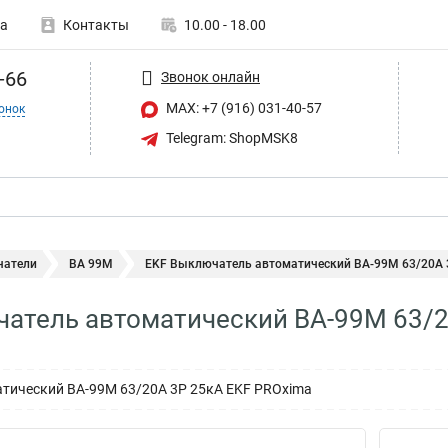
а
Контакты
10.00 - 18.00
-66
Звонок онлайн
MAX: +7 (916) 031-40-57
онок
Telegram: ShopMSK8
атели
ВА 99М
EKF Выключатель автоматический ВА-99М 63/20А 3
атель автоматический ВА-99М 63/2
тический ВА-99М 63/20А 3P 25кА EKF PROxima