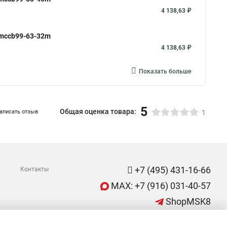
4 138,63 ₽
 mccb99-63-32m
4 138,63 ₽
Показать больше
5
Общая оценка товара:
аписать отзыв
1
+7 (495) 431-16-66
Контакты
MAX: +7 (916) 031-40-57
ShopMSK8
(Круглосуточно)
info@EKF-rus.ru