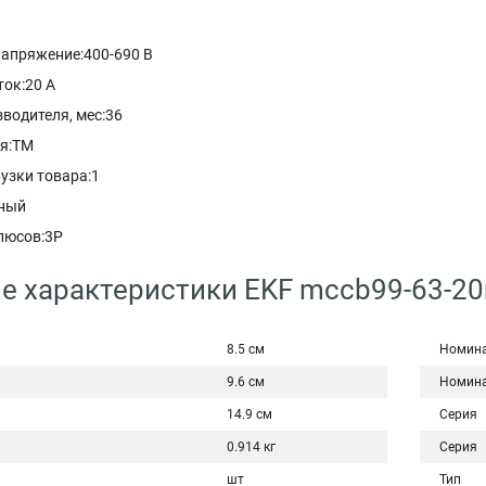
апряжение:400-690 В
ок:20 A
водителя, мес:36
ля:TM
узки товара:1
рный
люсов:3P
е характеристики EKF mccb99-63-2
8.5 см
Номина
9.6 см
Номина
14.9 см
Серия
0.914 кг
Серия
шт
Тип