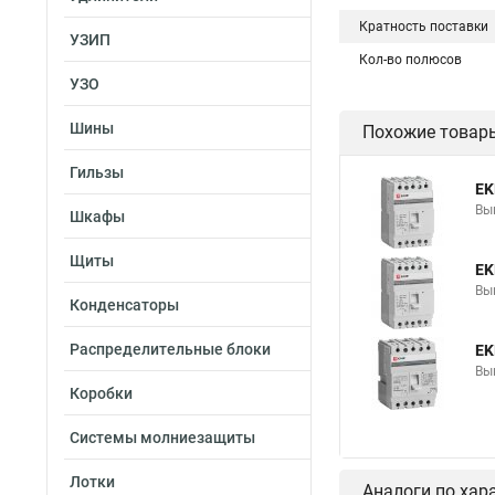
Кратность поставки
УЗИП
Кол-во полюсов
УЗО
Шины
Похожие товар
Гильзы
EK
Вы
Шкафы
Щиты
EK
Вы
Конденсаторы
Распределительные блоки
EK
Вы
Коробки
Системы молниезащиты
Лотки
Аналоги по хар