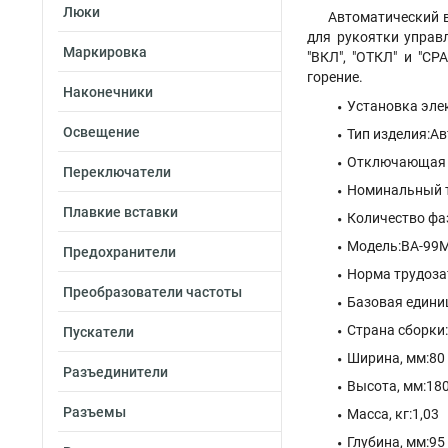
Люки
Автоматический в
для рукоятки управ
Маркировка
"ВКЛ", "ОТКЛ" и "С
горение.
Наконечники
Установка элек
Освещение
Тип изделия:А
Отключающая с
Переключатели
Номинальный т
Плавкие вставки
Количество фа
Модель:ВА-99М
Предохранители
Норма трудозат
Преобразователи частоты
Базовая едини
Страна сборки
Пускатели
Ширина, мм:80
Разъединители
Высота, мм:18
Разъемы
Масса, кг:1,03
Глубина, мм:95