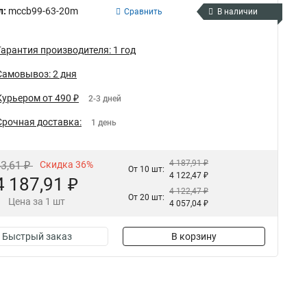
л:
mccb99-63-20m
Сравнить
В наличии
Гарантия производителя: 1 год
Самовывоз: 2 дня
Курьером от 490 ₽
2-3 дней
Срочная доставка:
1 день
4 187,91 ₽
43,61 ₽
Скидка 36%
От 10 шт:
4 122,47 ₽
4 187,91 ₽
4 122,47 ₽
От 20 шт:
Цена за 1 шт
4 057,04 ₽
Быстрый заказ
В корзину