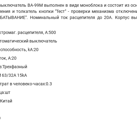
ыключатель ВА-99М выполнен в виде моноблока и состоит из ос
ления и толкатель кнопки "Тест" - проверки механизма отключе
РАБАТЫВАНИЕ". Номинальный ток расцепителя до 20A. Корпус в
тромаг. расцепителя, А:500
втоматический выключатель
пособность, kA:20
ок, А:20
з:Трехфазный
 63/32A 15kA
рат в человеко-часах:0.3
ца:шт
:Китай
0