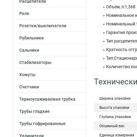
Расцепители
Объем, л:1,368
Реле
Номинальное н
Номинальный т
Розетки/выключатели
Гарантия произ
Рубильники
Тип расцепите
Кратность отгр
Сальники
Тип:Стациона
Стабилизаторы
Количество по
Хомуты
Технически
Счетчики
Ширина упаковки
Термоусаживаемая трубка
Высота упаковки
Трубы гладкие
Глубина упаковки
Трубы гофрированные
Объемный вес
Единица измерения
Удлинители