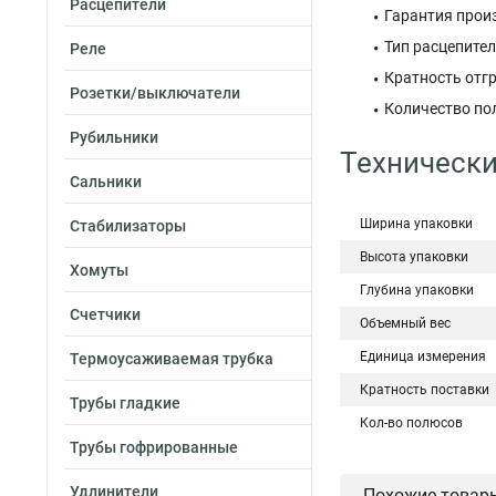
Расцепители
Гарантия произ
Тип расцепите
Реле
Кратность отгр
Розетки/выключатели
Количество по
Рубильники
Технически
Сальники
Ширина упаковки
Стабилизаторы
Высота упаковки
Хомуты
Глубина упаковки
Счетчики
Объемный вес
Единица измерения
Термоусаживаемая трубка
Кратность поставки
Трубы гладкие
Кол-во полюсов
Трубы гофрированные
Удлинители
Похожие товар