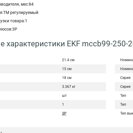
водителя, мес:84
ля:ТМ регулируемый
узки товара:1
люсов:3P
е характеристики EKF mccb99-250-
21.4 см
Номина
15 см
Номина
18 см
Серия
3.367 кг
Серия
шт
Тип
1
Тип
3P
Тип вы
ы