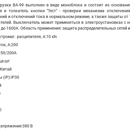
рузки ВА-99 выполнен в виде моноблока и состоит из основани
я и толкатель кнопки "Тест" - проверки механизма отключен
ний и отключений тока в нормальном режиме, а также защиты от 
гателей. Выключатель может применяться в электроустановках с
,5 до 1600A. Область применения: защита распределительных сетей 
тромаг. расцепителя, А:10 xln
ок, А:200
250/200A
ца:шт
:Китай
 (IP):IP30
4
0
0
апряжение:380 В