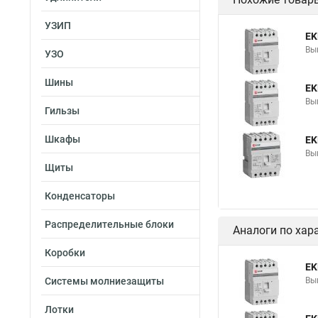
УЗИП
EK
Вы
УЗО
Шины
EK
Вы
Гильзы
Шкафы
EK
Вы
Щиты
Конденсаторы
Распределительные блоки
Аналоги по хар
Коробки
EK
Системы молниезащиты
Вы
Лотки