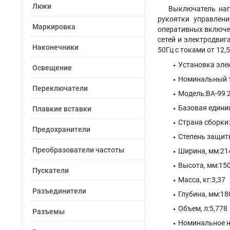
Люки
Выключатель наг
рукоятки управлени
Маркировка
оперативных включе
сетей и электродви
Наконечники
50Гц с токами от 12
Установка элек
Освещение
Номинальный т
Переключатели
Модель:ВА-99 
Базовая едини
Плавкие вставки
Страна сборки
Предохранители
Степень защиты
Преобразователи частоты
Ширина, мм:21
Высота, мм:15
Пускатели
Масса, кг:3,37
Разъединители
Глубина, мм:18
Объем, л:5,778
Разъемы
Номинальное н