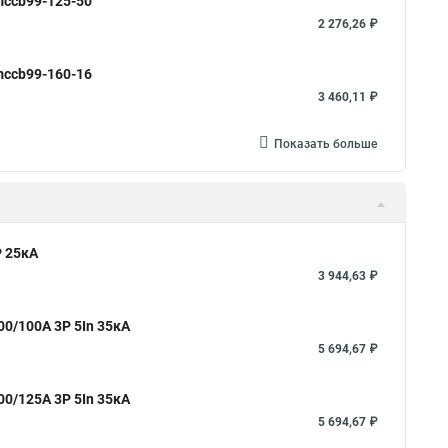
mccb99-125-50
2 276,26 ₽
mccb99-160-16
3 460,11 ₽
Показать больше
 25кА
3 944,63 ₽
0/100А 3P 5In 35кА
5 694,67 ₽
0/125А 3P 5In 35кА
5 694,67 ₽