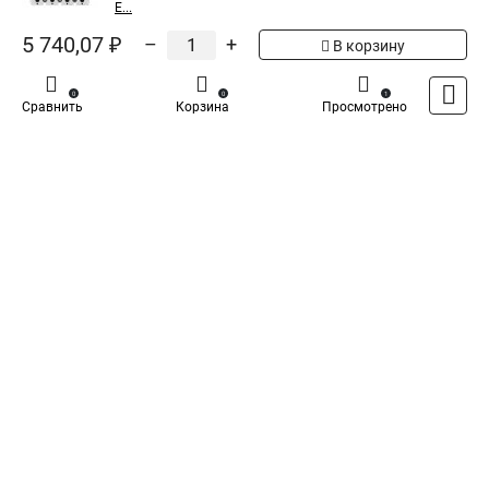
автоматический ВА-99М
E...
100/125А 3P 5In 35кА
5 740,07 ₽
–
+
В корзину
Показать больше
0
0
1
Сравнить
Корзина
Просмотрено
5
Общая оценка товара:
1
Написать отзыв
Специализированный магазин
TDM
в России
Каталог
Оплата
Доставка
Контакты
Войти