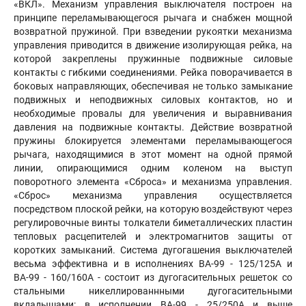
«ВКЛ». Механизм управления выключателя построен на
принципе переламывающегося рычага и снабжен мощной
возвратной пружиной. При взведении рукоятки механизма
управления приводится в движение изолирующая рейка, на
которой закреплены пружинные подвижные силовые
контакты с гибкими соединениями. Рейка поворачивается в
боковых направляющих, обеспечивая не только замыкание
подвижных и неподвижных силовых контактов, но и
необходимые провалы для увеличения и выравнивания
давления на подвижные контакты. Действие возвратной
пружины блокируется элементами переламывающегося
рычага, находящимися в этот момент на одной прямой
линии, опирающимися одним коленом на выступ
поворотного элемента «Сброса» и механизма управления.
«Сброс» механизма управления осуществляется
посредством плоской рейки, на которую воздействуют через
регулировочные винты толкатели биметаллических пластин
тепловых расцепителей и электромагнитов защиты от
коротких замыканий. Система дугогашения выключателей
весьма эффективна и в исполнениях ВА-99 - 125/125А и
ВА-99 - 160/160А - состоит из дугогасительных решеток со
стальными никеллированнными дугогасительными
вкладышами: в исполнении ВА-99 - 25/250А и выше