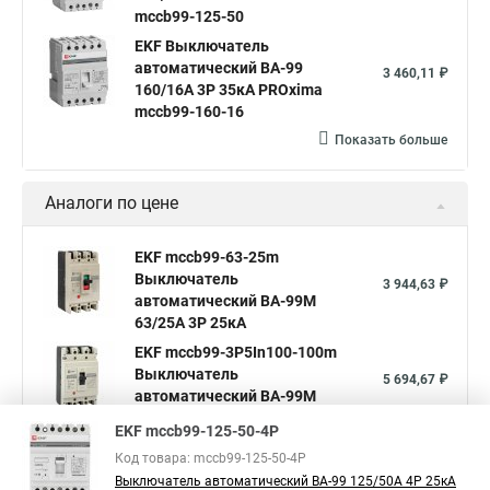
mccb99-125-50
EKF Выключатель
автоматический ВА-99
3 460,11 ₽
160/16А 3P 35кА PROxima
mccb99-160-16
Показать больше
Аналоги по цене
EKF mccb99-63-25m
Выключатель
3 944,63 ₽
автоматический ВА-99М
63/25А 3P 25кА
EKF mccb99-3P5In100-100m
Выключатель
5 694,67 ₽
автоматический ВА-99М
100/100А 3P 5In 35кА
EKF mccb99-125-50-4P
EKF mccb99-3P5In100-125m
Код товара: mccb99-125-50-4P
Выключатель
5 694,67 ₽
Выключатель автоматический ВА-99 125/50А 4P 25кА