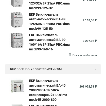
125/32А 3P 25кА PROxima
mccb99-125-32
EKF Выключатель
автоматический ВА-99
2 169,56 ₽
125/50А 3P 25кА PROxima
mccb99-125-50
EKF Выключатель
автоматический ВА-99
3 297,92 ₽
160/16А 3P 35кА PROxima
mccb99-160-16
Показать больше
Аналоги по характеристикам
EKF Выключатель
автоматический ВА-45
203 952,53 ₽
2000/800А 3P 50кА
стационарный PROxima
mccb45-2000-800