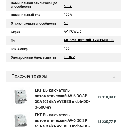
Номинальная отключающая
50kA
способность
100А
Номинальный ток
50
Отключающая способность
AV POWER
Серия
Автоматический выключатель
Тип
100
Ток Ампер
ETU6.2
Электронный блок защиты
Похожие товары
EKF Выключатель
автоматический AV-6 DC 3P
13 318,98 ₽
50A (C) 6kA AVERES mcb6-DC-
3-50C-av
EKF Выключатель
автоматический AV-6 DC 3P
14 235,77 ₽
63A (C) 6kA AVERES mcb6-DC-