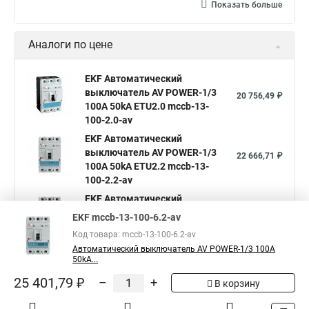
Показать больше
Аналоги по цене
EKF Автоматический
выключатель AV POWER-1/3
20 756,49 ₽
100А 50kA ETU2.0 mccb-13-
100-2.0-av
EKF Автоматический
выключатель AV POWER-1/3
22 666,71 ₽
100А 50kA ETU2.2 mccb-13-
100-2.2-av
EKF Автоматический
выключатель AV POWER-1/3
22 601,59 ₽
EKF mccb-13-100-6.2-av
100А 50kA ETU6.0 mccb-13-
Код товара: mccb-13-100-6.2-av
100-6.0-av
Автоматический выключатель AV POWER-1/3 100А
Показать больше
50kA...
25 401,79 ₽
–
+
В корзину
5
Общая оценка товара:
1