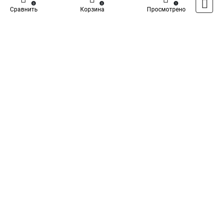
0
0
1
Сравнить
Корзина
Просмотрено
Написать отзыв
Специализированный магазин
TDM
в России
Каталог
Оплата
Доставка
Контакты
Войти