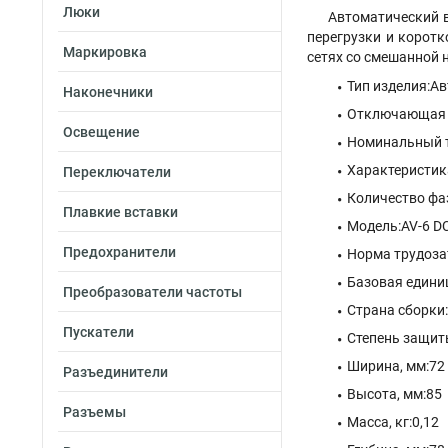
Люки
Автоматический в
перегрузки и корот
Маркировка
сетях со смешанной 
Тип изделия:А
Наконечники
Отключающая с
Освещение
Номинальный т
Характеристик
Переключатели
Количество фа
Плавкие вставки
Модель:AV-6 DC
Предохранители
Норма трудозат
Базовая едини
Преобразователи частоты
Страна сборки
Пускатели
Степень защиты
Ширина, мм:72
Разъединители
Высота, мм:85
Разъемы
Масса, кг:0,12