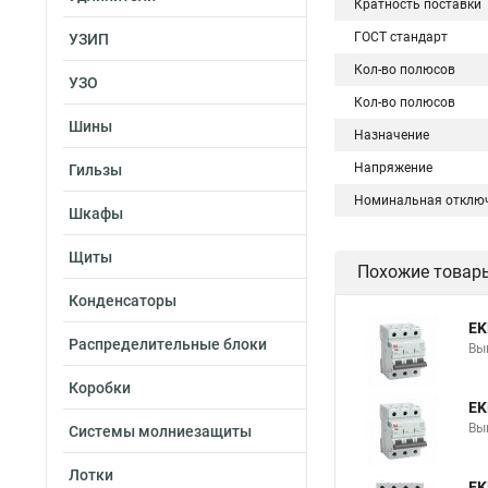
Кратность поставки
ГОСТ стандарт
УЗИП
Кол-во полюсов
УЗО
Кол-во полюсов
Шины
Назначение
Напряжение
Гильзы
Номинальная отклю
Шкафы
Щиты
Похожие товар
Конденсаторы
EK
Распределительные блоки
Вы
Коробки
EK
Вы
Системы молниезащиты
Лотки
EK