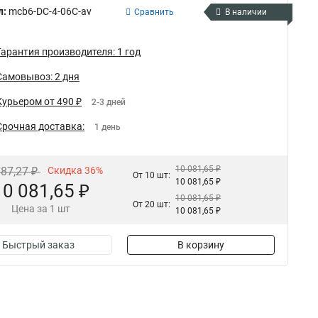
л:
mcb6-DC-4-06C-av
Сравнить
В наличии
Гарантия производителя: 1 год
Самовывоз: 2 дня
Курьером от 490 ₽
2-3 дней
Срочная доставка:
1 день
10 081,65 ₽
787,27 ₽
Скидка 36%
От 10 шт:
10 081,65 ₽
10 081,65 ₽
10 081,65 ₽
От 20 шт:
Цена за 1 шт
10 081,65 ₽
Быстрый заказ
В корзину