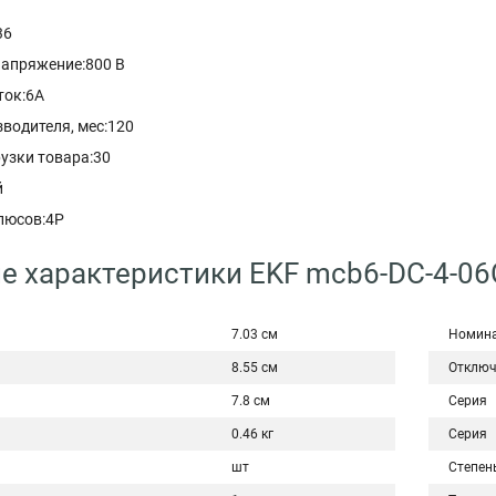
36
апряжение:800 В
ток:6A
водителя, мес:120
узки товара:30
й
люсов:4P
е характеристики EKF mcb6-DC-4-06
7.03 см
Номина
8.55 см
Отключ
7.8 см
Серия
0.46 кг
Серия
шт
Степен