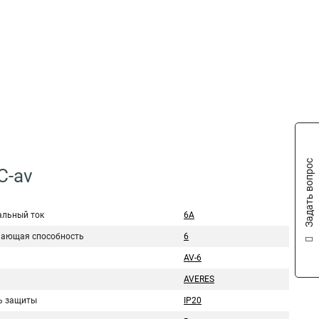
Задать вопрос
C-av
льный ток
6А
ающая способность
6
AV-6
AVERES
ь защиты
IP20