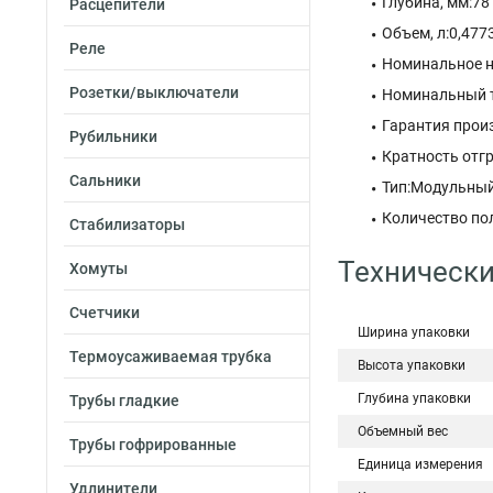
Глубина, мм:78
Расцепители
Объем, л:0,477
Реле
Номинальное н
Розетки/выключатели
Номинальный 
Гарантия произ
Рубильники
Кратность отгр
Сальники
Тип:Модульны
Количество по
Стабилизаторы
Технически
Хомуты
Счетчики
Ширина упаковки
Термоусаживаемая трубка
Высота упаковки
Глубина упаковки
Трубы гладкие
Объемный вес
Трубы гофрированные
Единица измерения
Удлинители