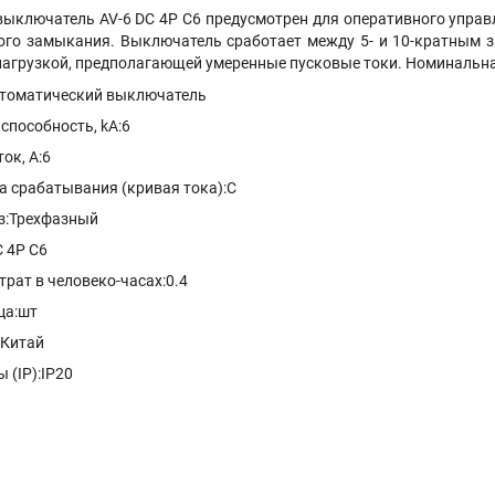
ыключатель AV-6 DC 4P C6 предусмотрен для оперативного управ
кого замыкания. Выключатель сработает между 5- и 10-кратным з
нагрузкой, предполагающей умеренные пусковые токи. Номинальн
втоматический выключатель
пособность, kA:6
ок, А:6
а срабатывания (кривая тока):C
з:Трехфазный
 4P C6
рат в человеко-часах:0.4
ца:шт
:Китай
 (IP):IP20