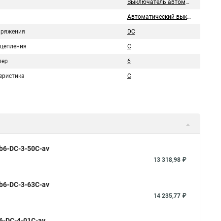
Выключатель автоматический
Автоматический выключатель
пряжения
DC
сцепления
C
пер
6
еристика
C
b6-DC-3-50C-av
13 318,98 ₽
b6-DC-3-63C-av
14 235,77 ₽
6-DC-4-01C-av