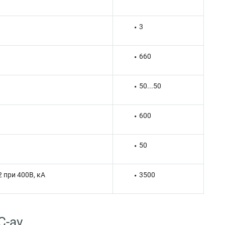
3
660
50...50
600
50
 при 400В, кА
3500
C-av