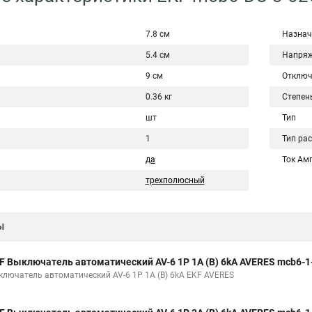
7.8 см
Назнач
5.4 см
Напряж
9 см
Отключ
0.36 кг
Степен
шт
Тип
1
Тип ра
да
Ток Ам
трехполюсный
ы
F Выключатель автоматический AV-6 1P 1A (B) 6kA AVERES mcb6-1
ключатель автоматический AV-6 1P 1A (B) 6kA EKF AVERES