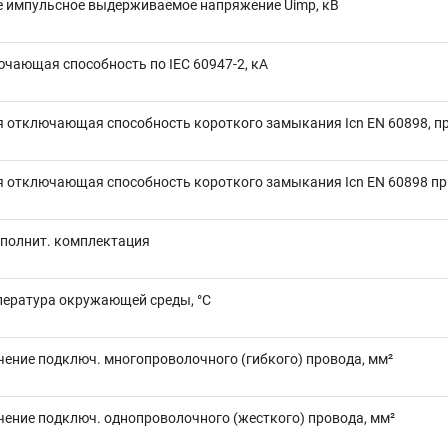
 импульсное выдерживаемое напряжение Uimp, кВ
чающая способность по IEC 60947-2, кА
 отключающая способность короткого замыкания Icn EN 60898, пр
 отключающая способность короткого замыкания Icn EN 60898 при
полнит. комплектация
пература окружающей среды, °C
чение подключ. многопроволочного (гибкого) провода, мм²
чение подключ. однопроволочного (жесткого) провода, мм²