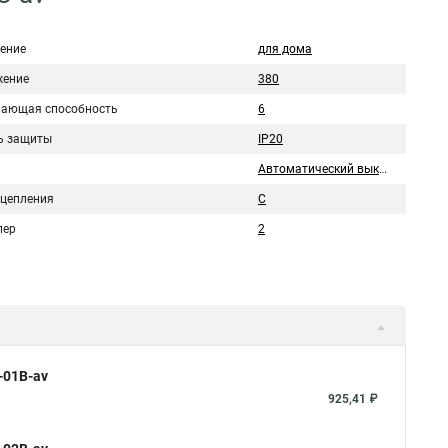
ение
для дома
ение
380
ающая способность
6
ь защиты
IP20
Автоматический выключатель
сцепления
C
пер
2
-01B-av
925,41 ₽