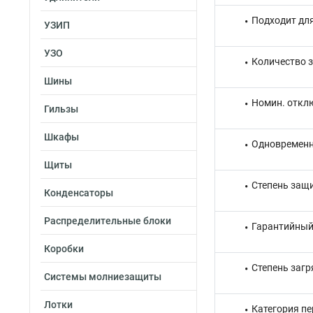
Подходит дл
УЗИП
УЗО
Количество 
Шины
Номин. откл
Гильзы
Шкафы
Одновременн
Щиты
Степень защи
Конденсаторы
Распределительные блоки
Гарантийный 
Коробки
Степень загр
Системы молниезащиты
Лотки
Категория п