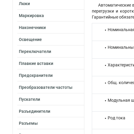
Люки
Автоматические в
перегрузки и корот
Маркировка
Гарантийные обязате
Наконечники
Номинальная
Освещение
Номинальный
Переключатели
Плавкие вставки
Характерист
Предохранители
Общ. количе
Преобразователи частоты
Пускатели
Модульная ш
Разъединители
Род тока
Разъемы