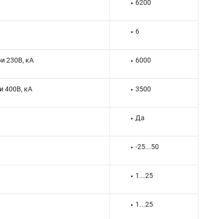
6200
6
и 230В, кА
6000
 400В, кА
3500
Да
-25...50
1...25
1...25