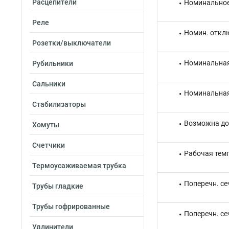
Расцепители
Номинальное
Реле
Номин. отклю
Розетки/выключатели
Номинальная
Рубильники
Сальники
Номинальная
Стабилизаторы
Возможна до
Хомуты
Счетчики
Рабочая тем
Термоусаживаемая трубка
Поперечн. се
Трубы гладкие
Трубы гофрированные
Поперечн. се
Удлинители