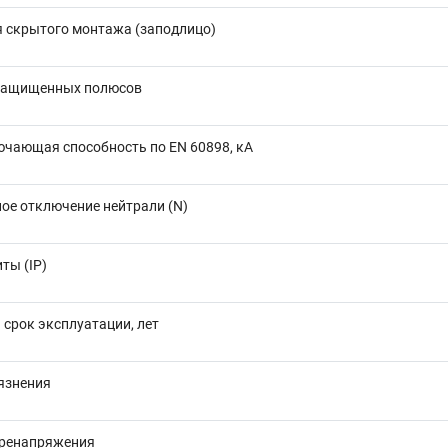
я скрытого монтажа (заподлицо)
защищенных полюсов
ючающая способность по EN 60898, кА
ое отключение нейтрали (N)
ты (IP)
срок эксплуатации, лет
язнения
еренапряжения