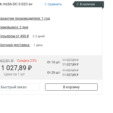
л:
mcb6-DC-3-02C-av
Сравнить
В наличии
Гарантия производителя: 1 год
Самовывоз: 2 дня
Курьером от 490 ₽
2-3 дней
Срочная доставка:
1 день
11 027,89 ₽
462,81 ₽
Скидка 23%
От 10 шт:
11 027,89 ₽
11 027,89 ₽
11 027,89 ₽
От 20 шт:
Цена за 1 шт
11 027,89 ₽
Быстрый заказ
В корзину