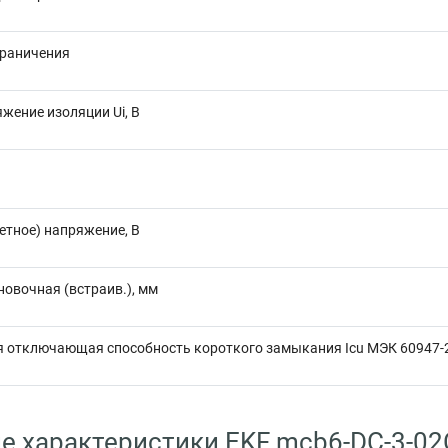
граничения
жение изоляции Ui, В
етное) напряжение, В
новочная (встраив.), мм
 отключающая способность короткого замыкания Icu МЭК 60947-2
е характеристики EKF mcb6-DC-3-02