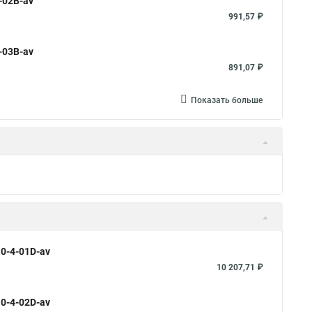
-02B-av
991,57 ₽
-03B-av
891,07 ₽
Показать больше
0-4-01D-av
10 207,71 ₽
0-4-02D-av