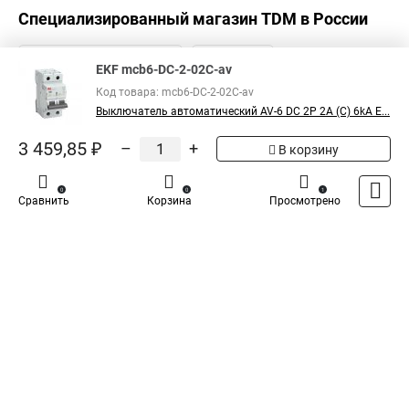
Специализированный магазин
TDM
в России
EKF mcb6-DC-2-02C-av
Код товара: mcb6-DC-2-02C-av
Выключатель автоматический AV-6 DC 2P 2A (C) 6kA E...
3 459,85 ₽
–
+
В корзину
0
0
1
Сравнить
Корзина
Просмотрено
Каталог
Оплата
Доставка
Контакты
Войти