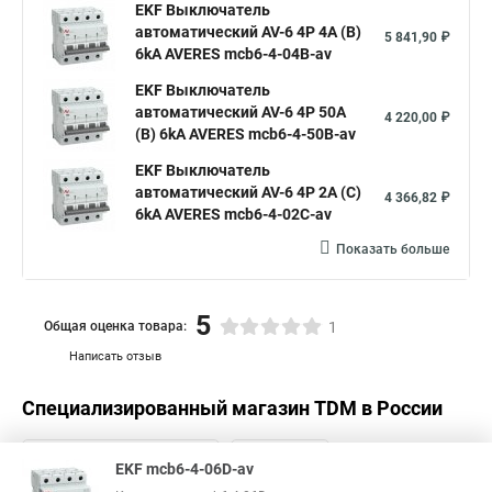
EKF Выключатель
автоматический AV-6 4P 4A (B)
5 841,90 ₽
6kA AVERES mcb6-4-04B-av
EKF Выключатель
автоматический AV-6 4P 50A
4 220,00 ₽
(B) 6kA AVERES mcb6-4-50B-av
EKF Выключатель
автоматический AV-6 4P 2A (C)
4 366,82 ₽
6kA AVERES mcb6-4-02C-av
Показать больше
5
Общая оценка товара:
1
Написать отзыв
Специализированный магазин
TDM
в России
EKF mcb6-4-06D-av