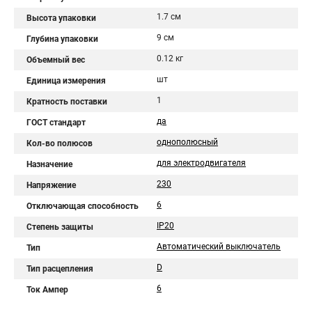
1.7 см
Высота упаковки
9 см
Глубина упаковки
0.12 кг
Объемный вес
шт
Единица измерения
1
Кратность поставки
да
ГОСТ стандарт
однополюсный
Кол-во полюсов
для электродвигателя
Назначение
230
Напряжение
6
Отключающая способность
IP20
Степень защиты
Автоматический выключатель
Тип
D
Тип расцепления
6
Ток Ампер