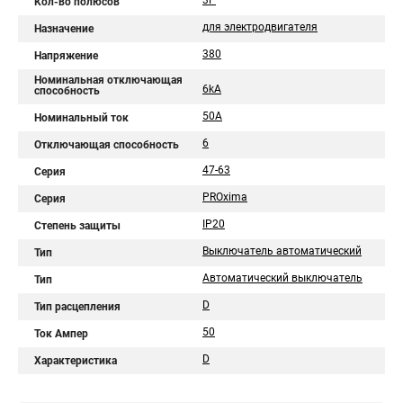
3P
Кол-во полюсов
для электродвигателя
Назначение
380
Напряжение
Номинальная отключающая
6kA
способность
50А
Номинальный ток
6
Отключающая способность
47-63
Серия
PROxima
Серия
IP20
Степень защиты
Выключатель автоматический
Тип
Автоматический выключатель
Тип
D
Тип расцепления
50
Ток Ампер
D
Характеристика