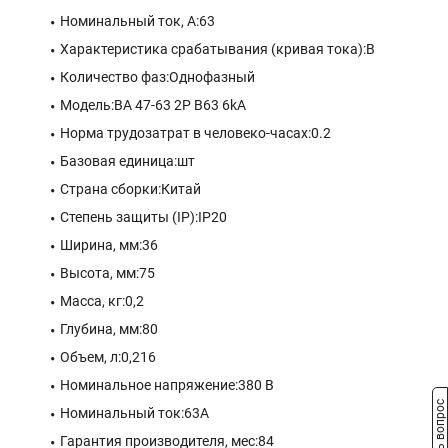
Номинальный ток, А:63
Характеристика срабатывания (кривая тока):B
Количество фаз:Однофазный
Модель:ВА 47-63 2P B63 6kA
Норма трудозатрат в человеко-часах:0.2
Базовая единица:шт
Страна сборки:Китай
Степень защиты (IP):IP20
Ширина, мм:36
Высота, мм:75
Масса, кг:0,2
Глубина, мм:80
Объем, л:0,216
Номинальное напряжение:380 В
Задать вопрос
Номинальный ток:63A
Гарантия производителя, мес:84