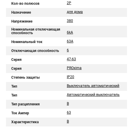
2P
Кол-во полюсов
для дома
Назначение
380
Напряжение
Номинальная отключающая
6kA
способность
63А
Номинальный ток
6
Отключающая способность
47-63
Серия
PROxima
Серия
IP20
Степень защиты
Выключатель автоматический
Тип
Автоматический выключатель
Тип
B
Тип расцепления
63
Ток Ампер
B
Характеристика