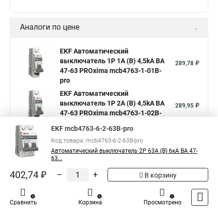
Аналоги по цене
EKF Автоматический
выключатель 1P 1А (В) 4,5kA ВА
289,78 ₽
47-63 PROxima mcb4763-1-01B-
pro
EKF Автоматический
выключатель 1P 2А (В) 4,5kA ВА
289,95 ₽
47-63 PROxima mcb4763-1-02B-
pro
EKF mcb4763-6-2-63B-pro
EKF Автоматический
Код товара: mcb4763-6-2-63B-pro
выключатель 1P 4А (В) 4,5kA ВА
289,78 ₽
Автоматический выключатель 2P 63А (B) 6кА ВА 47-
47-63 PROxima mcb4763-1-04B-
63...
pro
402,74 ₽
–
+
В корзину
Показать больше
0
0
1
Сравнить
Корзина
Просмотрено
5
Общая оценка товара:
1