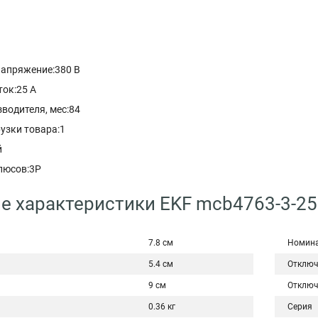
апряжение:380 В
ок:25 A
водителя, мес:84
узки товара:1
й
люсов:3P
е характеристики EKF mcb4763-3-25
7.8 см
Номина
5.4 см
Отключ
9 см
Отключ
0.36 кг
Серия