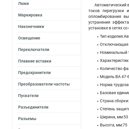
Люки
Автоматический в
токов перегрузки 
Маркировка
опломбирования вы
устранения эффекта
Наконечники
установке в сетях с
Тип изделия:А
Освещение
Отключающая с
Переключатели
Номинальный т
Характеристик
Плавкие вставки
Количество фа
Предохранители
Модель:ВА 47-6
Преобразователи частоты
Норма трудозат
Базовая едини
Пускатели
Страна сборки
Разъединители
Степень защиты
Ширина, мм:53
Разъемы
Высота, мм:75