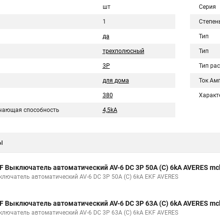
шт
Серия
1
Степен
да
Тип
трехполюсный
Тип
3P
Тип ра
для дома
Ток Ам
380
Характ
чающая способность
4,5kA
ы
F Выключатель автоматический AV-6 DC 3P 50A (C) 6kA AVERES mc
ключатель автоматический AV-6 DC 3P 50A (C) 6kA EKF AVERES
F Выключатель автоматический AV-6 DC 3P 63A (C) 6kA AVERES mc
ключатель автоматический AV-6 DC 3P 63A (C) 6kA EKF AVERES