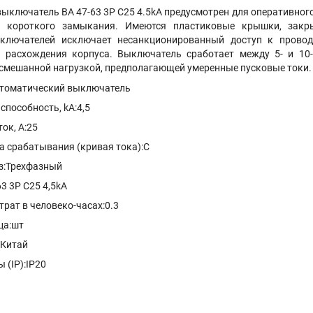
ыключатель ВА 47-63 3P C25 4.5kA предусмотрен для оперативного
и короткого замыкания. Имеются пластиковые крышки, зак
ключателей исключает несанкционированный доступ к провод
 расхождения корпуса. Выключатель сработает между 5- и 10
о смешанной нагрузкой, предполагающей умеренные пусковые токи
втоматический выключатель
пособность, kA:4,5
ок, А:25
а срабатывания (кривая тока):C
з:Трехфазный
3 3P C25 4,5kA
рат в человеко-часах:0.3
ца:шт
:Китай
 (IP):IP20