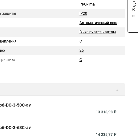
PROxima
ь защиты
IP20
Автоматический выключатель
Выключатель автоматический
сцепления
C
пер
25
еристика
C
b6-DC-3-50C-av
13 318,98 ₽
b6-DC-3-63C-av
14 235,77 ₽