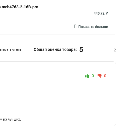
a mcb4763-2-16B-pro
440,72 ₽
Показать больше
5
Общая оценка товара:
аписать отзыв
2
0
0
м из лучших.