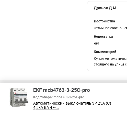
Дронов Д.М.
Достоинства
Отличное соотношен
Недостатки
нет
Комментарий
Купил Автоматическ
стоящего на улице с
EKF mcb4763-3-25C-pro
Код товара: mcb4763-3-25C-pro
Автоматический выключатель 3P 25А (C)
В соответствии с пунктом 2 статьи 437 ГК РФ, вся информация о това
4,5kA ВА 47-...
справочный характер и не является публичной офертой. При покупке
на наличие интересующих вас функций и характеристик.