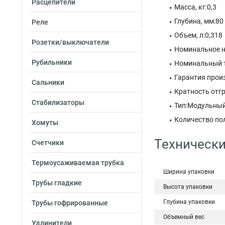
Расцепители
Масса, кг:0,3
Глубина, мм:80
Реле
Объем, л:0,318
Розетки/выключатели
Номинальное н
Рубильники
Номинальный т
Гарантия произ
Сальники
Кратность отгр
Стабилизаторы
Тип:Модульны
Количество по
Хомуты
Технически
Счетчики
Термоусаживаемая трубка
Ширина упаковки
Трубы гладкие
Высота упаковки
Глубина упаковки
Трубы гофрированные
Объемный вес
Удлинители