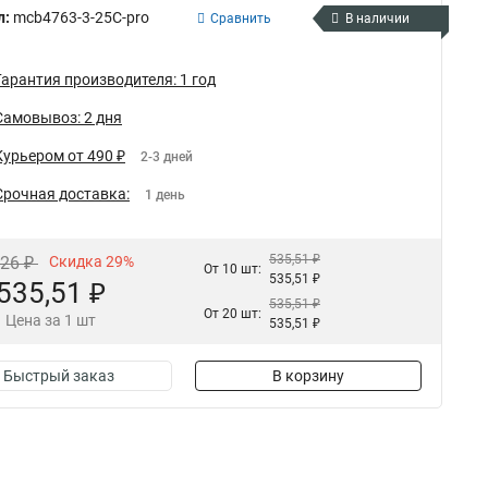
л:
mcb4763-3-25C-pro
Сравнить
В наличии
Гарантия производителя: 1 год
Самовывоз: 2 дня
Курьером от 490 ₽
2-3 дней
Срочная доставка:
1 день
535,51 ₽
,26 ₽
Скидка 29%
От 10 шт:
535,51 ₽
535,51 ₽
535,51 ₽
От 20 шт:
Цена за 1 шт
535,51 ₽
Быстрый заказ
В корзину