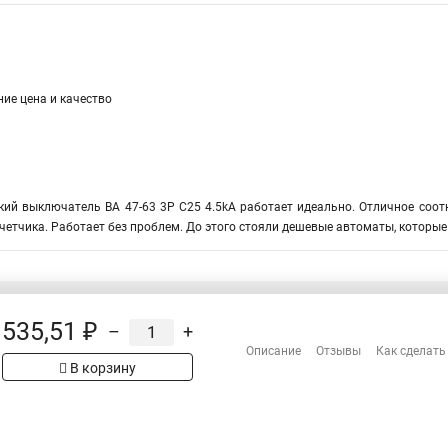
ие цена и качество
ий выключатель ВА 47-63 3P C25 4.5kA работает идеально. Отличное соотн
четчика. Работает без проблем. До этого стояли дешевые автоматы, которые
535,51 ₽
–
+
Распродажа
Описание
Отзывы
Как сделать
Сотрудничество
В корзину
рах на сайте имеет
Гарантия
 проверяйте товар
Оплата
Доставка