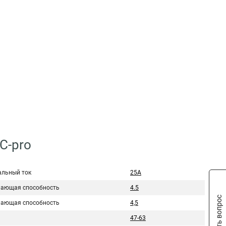
C-pro
льный ток
25А
ающая способность
4.5
Задать вопрос
ающая способность
4,5
47-63