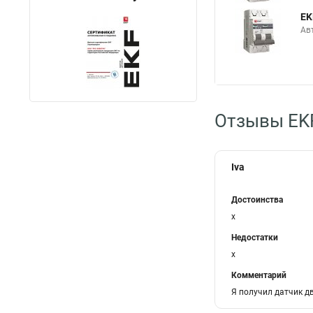
EK
Ав
Отзывы EKF
Iva
Достоинства
x
Недостатки
x
Комментарий
Я получил датчик дв