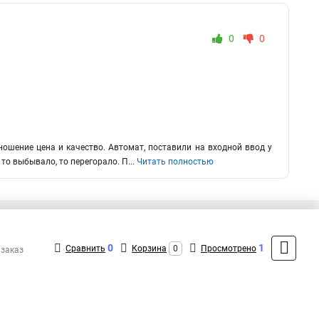
0
0
ошение цена и качество. Автомат, поставили на входной ввод у
 то выбывало, то перегорало. П
...
Читать полностью
+7 (495) 431-16-66
Контакты
0
1
Сравнить
Корзина
0
Просмотрено
 заказ
MAX: +7 (916) 031-40-57
ShopMSK8
(Круглосуточно)
info@EKF-rus.ru