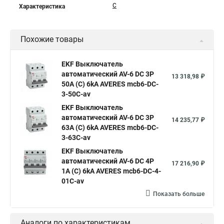
C
Характеристика
Похожие товары
EKF Выключатель
автоматический AV-6 DC 3P
13 318,98 ₽
50A (C) 6kA AVERES mcb6-DC-
3-50C-av
EKF Выключатель
автоматический AV-6 DC 3P
14 235,77 ₽
63A (C) 6kA AVERES mcb6-DC-
3-63C-av
EKF Выключатель
автоматический AV-6 DC 4P
17 216,90 ₽
1A (C) 6kA AVERES mcb6-DC-4-
01C-av
Показать больше
Аналоги по характеристикам