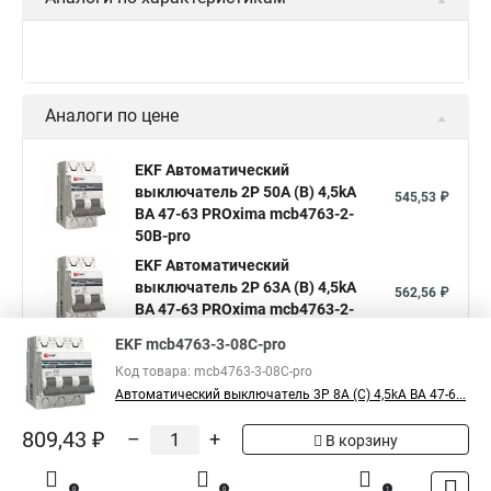
Аналоги по цене
EKF Автоматический
выключатель 2P 50А (В) 4,5kA
545,53 ₽
ВА 47-63 PROxima mcb4763-2-
50B-pro
EKF Автоматический
выключатель 2P 63А (В) 4,5kA
562,56 ₽
ВА 47-63 PROxima mcb4763-2-
63B-pro
EKF mcb4763-3-08C-pro
EKF Автоматический
Код товара: mcb4763-3-08C-pro
выключатель 3P 6А (В) 4,5kA ВА
710,44 ₽
Автоматический выключатель 3P 8А (C) 4,5kA ВА 47-6...
47-63 PROxima mcb4763-3-06B-
pro
809,43 ₽
–
+
В корзину
Показать больше
0
0
1