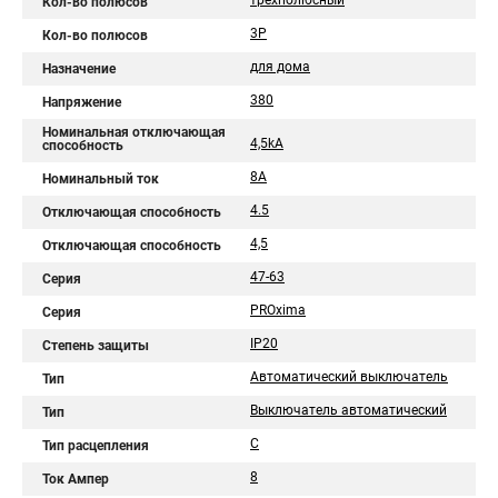
трехполюсный
Кол-во полюсов
3P
Кол-во полюсов
для дома
Назначение
380
Напряжение
Номинальная отключающая
4,5kA
способность
8А
Номинальный ток
4.5
Отключающая способность
4,5
Отключающая способность
47-63
Серия
PROxima
Серия
IP20
Степень защиты
Автоматический выключатель
Тип
Выключатель автоматический
Тип
C
Тип расцепления
8
Ток Ампер