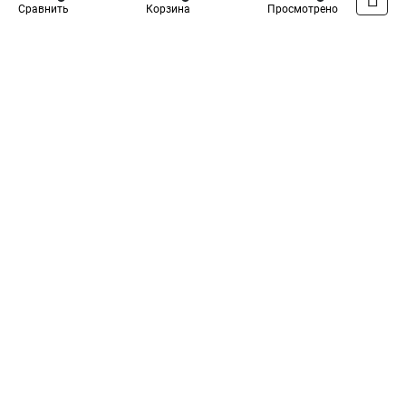
Сравнить
Корзина
Просмотрено
5
Общая оценка товара:
1
Написать отзыв
Специализированный магазин
TDM
в России
Каталог
Оплата
Доставка
Контакты
Войти