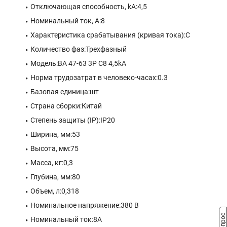
Отключающая способность, kA:4,5
Номинальный ток, А:8
Характеристика срабатывания (кривая тока):C
Количество фаз:Трехфазный
Модель:ВА 47-63 3P C8 4,5kA
Норма трудозатрат в человеко-часах:0.3
Базовая единица:шт
Страна сборки:Китай
Степень защиты (IP):IP20
Ширина, мм:53
Высота, мм:75
Масса, кг:0,3
Глубина, мм:80
Объем, л:0,318
Номинальное напряжение:380 В
Номинальный ток:8A