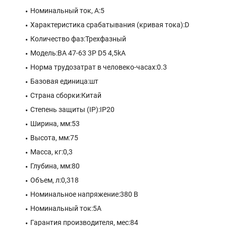
Номинальный ток, А:5
Характеристика срабатывания (кривая тока):D
Количество фаз:Трехфазный
Модель:ВА 47-63 3P D5 4,5kA
Норма трудозатрат в человеко-часах:0.3
Базовая единица:шт
Страна сборки:Китай
Степень защиты (IP):IP20
Ширина, мм:53
Высота, мм:75
Масса, кг:0,3
Глубина, мм:80
Объем, л:0,318
Номинальное напряжение:380 В
Номинальный ток:5A
Гарантия производителя, мес:84