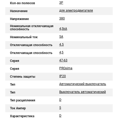
3P
Кол-во полюсов
для электродвигателя
Назначение
380
Напряжение
Номинальная отключающая
4,5kA
способность
5А
Номинальный ток
4.5
Отключающая способность
4,5
Отключающая способность
47-63
Серия
PROxima
Серия
IP20
Степень защиты
Автоматический выключатель
Тип
Выключатель автоматический
Тип
D
Тип расцепления
5
Ток Ампер
D
Характеристика