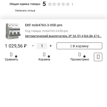
5
Общая оценка товара:
1
Написать отзыв
Специализированный магазин
TDM
в России
EKF mcb4763-3-05D-pro
Код товара: mcb4763-3-05D-pro
Автоматический выключатель 3P 5А (D) 4,5kA ВА 47-6...
1 029,56 ₽
–
+
В корзину
0
0
1
Сравнить
Корзина
Просмотрено
Каталог
Оплата
Доставка
Контакты
Войти