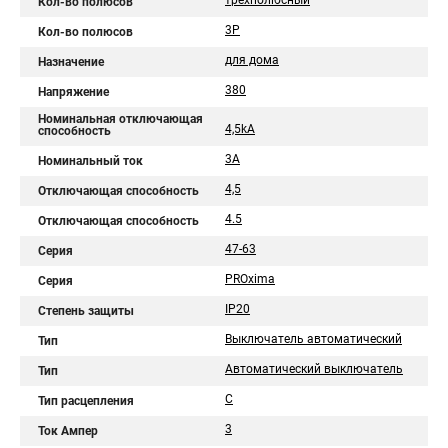
трехполюсный
Кол-во полюсов
3P
Кол-во полюсов
для дома
Назначение
380
Напряжение
Номинальная отключающая
4,5kA
способность
3А
Номинальный ток
4,5
Отключающая способность
4.5
Отключающая способность
47-63
Серия
PROxima
Серия
IP20
Степень защиты
Выключатель автоматический
Тип
Автоматический выключатель
Тип
C
Тип расцепления
3
Ток Ампер