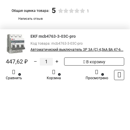
5
Общая оценка товара:
1
Написать отзыв
Специализированный магазин
TDM
в России
EKF mcb4763-3-03C-pro
Код товара: mcb4763-3-03C-pro
Автоматический выключатель 3P 3А (C) 4,5kA ВА 47-6...
447,62 ₽
–
+
В корзину
0
0
1
Сравнить
Корзина
Просмотрено
Каталог
Оплата
Доставка
Контакты
Войти