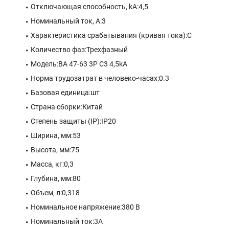
Отключающая способность, kA:4,5
Номинальный ток, А:3
Характеристика срабатывания (кривая тока):C
Количество фаз:Трехфазный
Модель:ВА 47-63 3P C3 4,5kA
Норма трудозатрат в человеко-часах:0.3
Базовая единица:шт
Страна сборки:Китай
Степень защиты (IP):IP20
Ширина, мм:53
Высота, мм:75
Масса, кг:0,3
Глубина, мм:80
Объем, л:0,318
Номинальное напряжение:380 В
Номинальный ток:3A