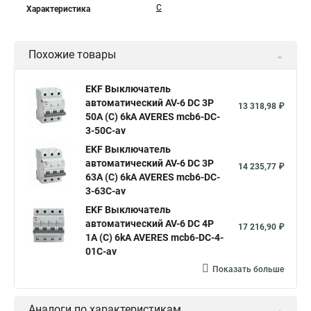
C
Характеристика
Похожие товары
EKF Выключатель
автоматический AV-6 DC 3P
13 318,98 ₽
50A (C) 6kA AVERES mcb6-DC-
3-50C-av
EKF Выключатель
автоматический AV-6 DC 3P
14 235,77 ₽
63A (C) 6kA AVERES mcb6-DC-
3-63C-av
EKF Выключатель
автоматический AV-6 DC 4P
17 216,90 ₽
1A (C) 6kA AVERES mcb6-DC-4-
01C-av
Показать больше
Аналоги по характеристикам