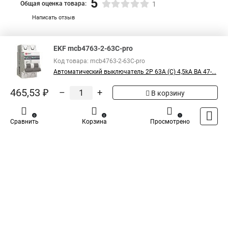
5
Общая оценка товара:
1
Написать отзыв
Специализированный магазин
TDM
в России
EKF mcb4763-2-63C-pro
Код товара: mcb4763-2-63C-pro
Автоматический выключатель 2P 63А (C) 4,5kA ВА 47-...
465,53 ₽
–
+
В корзину
0
0
1
Сравнить
Корзина
Просмотрено
Каталог
Оплата
Доставка
Контакты
Войти