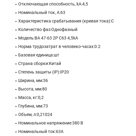
Отключающая способность, kA:4,5
Номинальный ток, А:63
Характеристика срабатывания (кривая тока):C
Количество фаз:Однофазный
Модель:ВА 47-63 2P C63 4,5kA
Норма трудозатрат в человеко-часах:0.2
Базовая единица:шт
Страна сборки:Китай
Степень защиты (IP):IP20
Ширина, мм:36
Высота, мм:80
Масса, кг:0,2
Глубина, мм:73
Объем, л:0,21024
Номинальное напряжение:380 В
Номинальный ток:63A