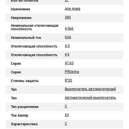
2P
Кол-во полюсов
для дома
Назначение
380
Напряжение
Номинальная отключающая
4,5kA
способность
63А
Номинальный ток
4.5
Отключающая способность
4,5
Отключающая способность
47-63
Серия
PROxima
Серия
IP20
Степень защиты
Выключатель автоматический
Тип
Автоматический выключатель
Тип
C
Тип расцепления
63
Ток Ампер
C
Характеристика