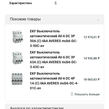
C
Характеристика
Похожие товары
EKF Выключатель
автоматический AV-6 DC 3P
13 974,01 ₽
50A (C) 6kA AVERES mcb6-DC-
3-50C-av
EKF Выключатель
автоматический AV-6 DC 3P
14 935,88 ₽
63A (C) 6kA AVERES mcb6-DC-
3-63C-av
EKF Выключатель
автоматический AV-6 DC 4P
18 063,63 ₽
1A (C) 6kA AVERES mcb6-DC-4-
01C-av
Показать больше
Аналоги по характеристикам