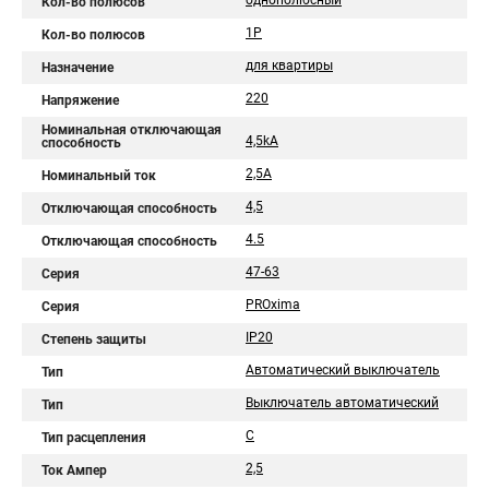
однополюсный
Кол-во полюсов
1P
Кол-во полюсов
для квартиры
Назначение
220
Напряжение
Номинальная отключающая
4,5kA
способность
2,5А
Номинальный ток
4,5
Отключающая способность
4.5
Отключающая способность
47-63
Серия
PROxima
Серия
IP20
Степень защиты
Автоматический выключатель
Тип
Выключатель автоматический
Тип
C
Тип расцепления
2,5
Ток Ампер