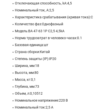
Отключающая способность, kA:4,5
Номинальный ток, А:2,5
Характеристика срабатывания (кривая тока):C
Количество фаз:Однофазный
Модель:ВА 47-63 1P C2,5 4,5kA
Норма трудозатрат в человеко-часах:0.1
Базовая единица:шт
Страна сборки:Китай
Степень защиты (IP):IP20
Ширина, мм:18
Высота, мм:80
Масса, кг:0,1
Глубина, мм:73
Объем, л:0,10512
Номинальное напряжение:220 В
Номинальный ток:2,5 A