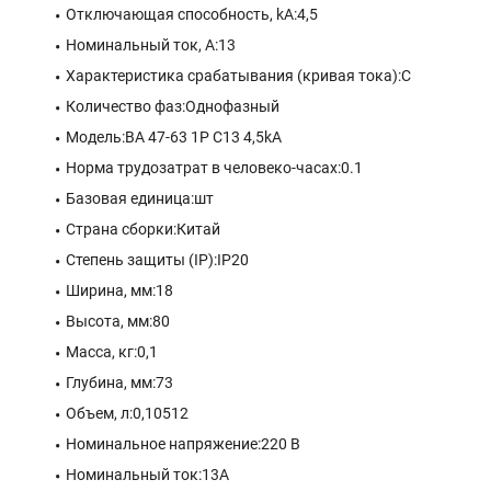
Отключающая способность, kA:4,5
Номинальный ток, А:13
Характеристика срабатывания (кривая тока):C
Количество фаз:Однофазный
Модель:ВА 47-63 1P C13 4,5kA
Норма трудозатрат в человеко-часах:0.1
Базовая единица:шт
Страна сборки:Китай
Степень защиты (IP):IP20
Ширина, мм:18
Высота, мм:80
Масса, кг:0,1
Глубина, мм:73
Объем, л:0,10512
Номинальное напряжение:220 В
Номинальный ток:13A