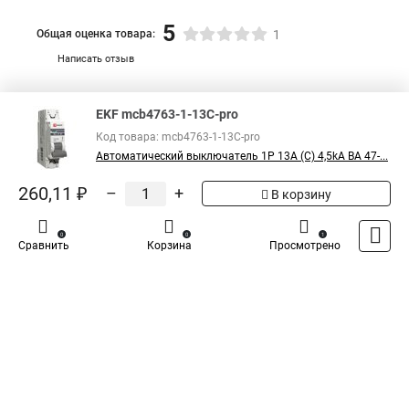
5
Общая оценка товара:
1
Написать отзыв
Специализированный магазин
TDM
в России
EKF mcb4763-1-13C-pro
Код товара: mcb4763-1-13C-pro
Автоматический выключатель 1P 13А (C) 4,5kA ВА 47-...
260,11 ₽
–
+
В корзину
0
0
1
Сравнить
Корзина
Просмотрено
Каталог
Оплата
Доставка
Контакты
Войти